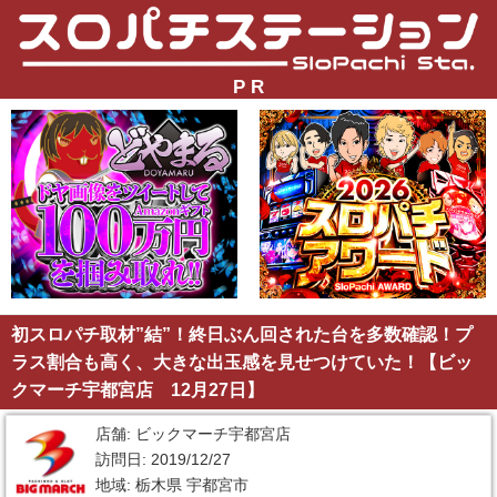
P R
初スロパチ取材”結”！終日ぶん回された台を多数確認！プ
ラス割合も高く、大きな出玉感を見せつけていた！【ビッ
クマーチ宇都宮店 12月27日】
店舗: ビックマーチ宇都宮店
訪問日: 2019/12/27
地域: 栃木県 宇都宮市