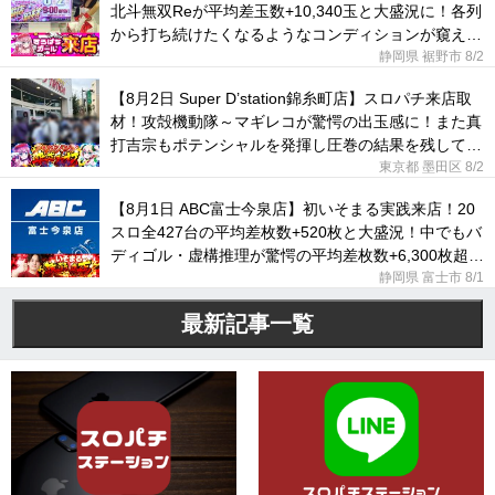
北斗無双Reが平均差玉数+10,340玉と大盛況に！各列
から打ち続けたくなるようなコンディションが窺え
た！
静岡県 裾野市
8/2
【8月2日 Super D’station錦糸町店】スロパチ来店取
材！攻殻機動隊～マギレコが驚愕の出玉感に！また真
打吉宗もポテンシャルを発揮し圧巻の結果を残してい
た！
東京都 墨田区
8/2
【8月1日 ABC富士今泉店】初いそまる実践来店！20
スロ全427台の平均差枚数+520枚と大盛況！中でもバ
ディゴル・虚構推理が驚愕の平均差枚数+6,300枚超え
に！
静岡県 富士市
8/1
最新記事一覧