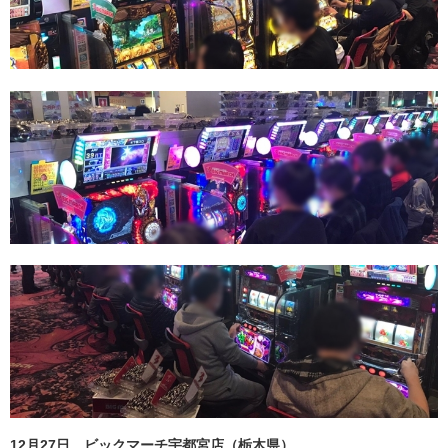
12月27日 ビックマーチ宇都宮店（栃木県）