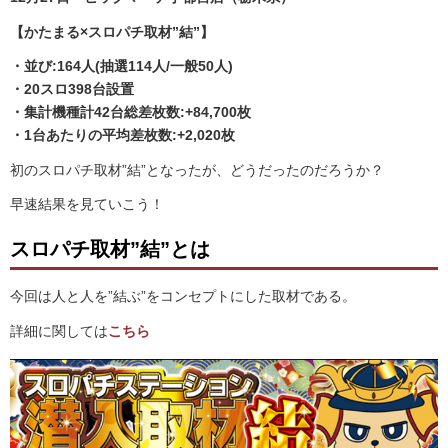
【かたまる×スロパチ取材”結”】
・並び:164人(抽選114人/一般50人)
・20スロ398台設置
・集計機種計42
台総差枚数:+84,700枚
・1台あたりの平均差枚数:+2,020枚
初のスロパチ取材”結”となったが、どうだったのだろうか？
早速結果を見ていこう！
スロパチ取材”結”とは
今回は人と人を”結ぶ”をコンセプトにした取材である。
詳細に関しては
こちら