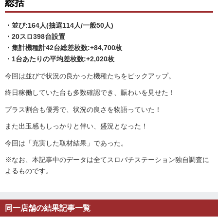
総括
・並び:164人(抽選114人/一般50人)
・20スロ398台設置
・集計機種計42
台総差枚数:+84,700枚
・1台あたりの平均差枚数:+2,020枚
今回は
並びで状況の良かった機種たちをピックアップ。
終日稼働していた台も多数確認でき、賑わいを見せた！
プラス割合も優秀で、状況の良さを物語っていた！
また出玉感もしっかりと伴い、盛況となった！
今回は「充実した取材結果」であった。
※なお、本記事中のデータは全てスロパチステーション独自調査に
よるものです。
同一店舗の結果記事一覧