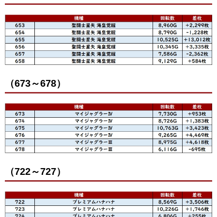
（673～678）
（722～727）