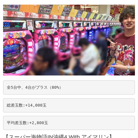
全5台中、4台がプラス（80%）
総差玉数:+14,000
玉
平均差玉数:+2,800
玉
【スーパー海物語IN沖縄4 With アイマリン】