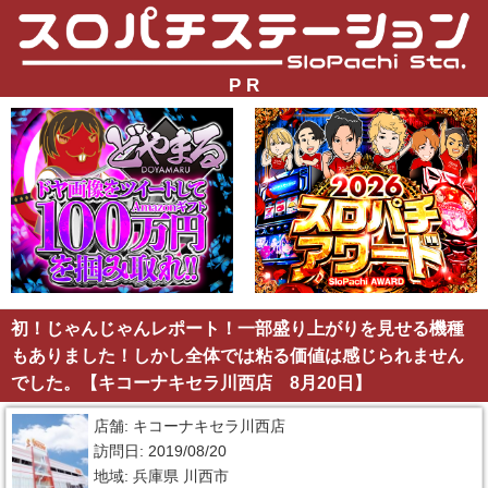
P R
初！じゃんじゃんレポート！一部盛り上がりを見せる機種
もありました！しかし全体では粘る価値は感じられません
でした。【キコーナキセラ川西店 8月20日】
店舗: キコーナキセラ川西店
訪問日: 2019/08/20
地域: 兵庫県 川西市