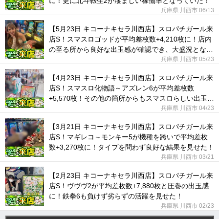
に！更に北斗転生2が凄まじい稼働率となっていた！
兵庫県 川西市 06/13
【5月23日 キコーナキセラ川西店】スロパチガール来
店S！スマスロゴッドが平均差枚数+4,210枚に！店内
の至る所から良好な出玉感が確認でき、大盛況となっ
た！
兵庫県 川西市 05/23
【4月23日 キコーナキセラ川西店】スロパチガール来
店S！スマスロ化物語～アズレン6が平均差枚数
+5,570枚！その他の箇所からもスマスロらしい出玉感
が見られた！
兵庫県 川西市 04/23
【3月21日 キコーナキセラ川西店】スロパチガール来
店S！マギレコ～モンキー5が機種を跨いで平均差枚
数+3,270枚に！タイプを問わず良好な結果を見せた！
兵庫県 川西市 03/21
【2月23日 キコーナキセラ川西店】スロパチガール来
店S！ヴヴヴ2が平均差枚数+7,880枚と圧巻の出玉感
に！鉄拳6も負けず劣らずの活躍を見せた！
兵庫県 川西市 02/23