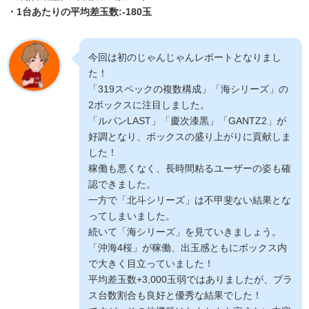
・1台あたりの平均差玉数:-180玉
今回は初のじゃんじゃんレポートとなりまし
た！
「319スペックの複数構成」「海シリーズ」の
2ボックスに注目しました。
「ルパンLAST」「慶次漆黒」「GANTZ2」が
好調となり、ボックスの盛り上がりに貢献しま
した！
稼働も悪くなく、長時間粘るユーザーの姿も確
認できました。
一方で「北斗シリーズ」は不甲斐ない結果とな
ってしまいました。
続いて「海シリーズ」を見ていきましょう。
「沖海4桜」が稼働、出玉感ともにボックス内
で大きく目立っていました！
平均差玉数+3,000玉弱ではありましたが、プラ
ス台数割合も良好と優秀な結果でした！