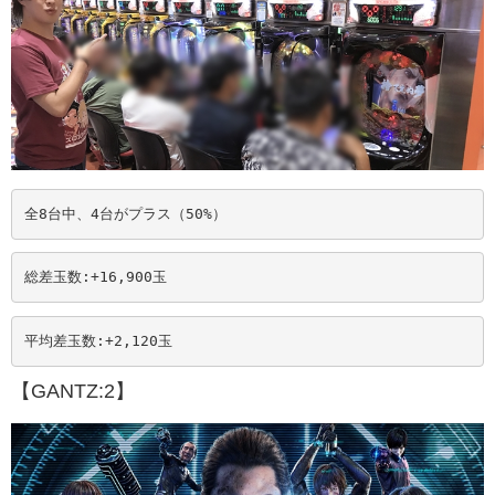
全8台中、4台がプラス（50%）
総差玉数:+16,900
玉
平均差玉数:+2,120
玉
【GANTZ:2】