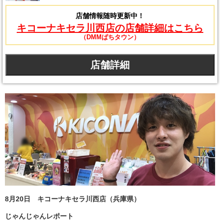
店舗情報随時更新中！
キコーナキセラ川西店の店舗詳細はこちら
（DMMぱちタウン）
店舗詳細
8月20日 キコーナキセラ川西店（兵庫県）
じゃんじゃんレポート