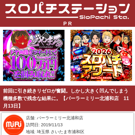
P R
前回に引き続きリゼロが奮闘。しかし大きく凹んでしまう
機種多数で残念な結果に。【パーラーミリー北浦和店 11
月13日】
店舗: パーラーミリー北浦和店
訪問日: 2019/11/13
地域: 埼玉県 さいたま市浦和区