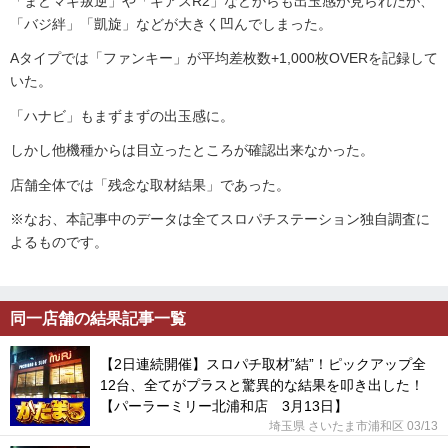
「まどマギ叛逆」や「ギアスR2」などからも出玉感が見られたが、
「バジ絆」「凱旋」などが大きく凹んでしまった。
Aタイプでは「ファンキー」が平均差枚数+1,000枚OVERを記録して
いた。
「ハナビ」もまずまずの出玉感に。
しかし他機種からは目立ったところが確認出来なかった。
店舗全体では「残念な取材結果」であった。
※なお、本記事中のデータは全てスロパチステーション独自調査に
よるものです。
同一店舗の結果記事一覧
【2日連続開催】スロパチ取材”結”！ピックアップ全
12台、全てがプラスと驚異的な結果を叩き出した！
【パーラーミリー北浦和店 3月13日】
埼玉県 さいたま市浦和区 03/13