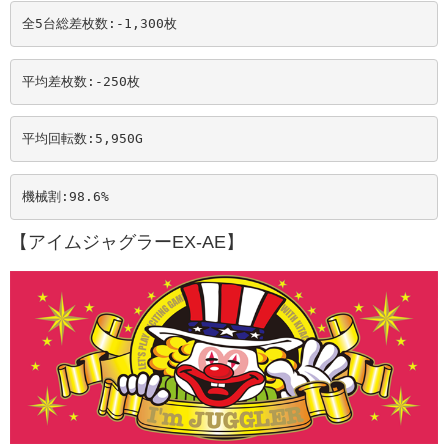
全5台
総差枚数:-1,300
枚
平均差枚数:-250
枚
平均回転数:5,950
G
機械割:98.6
%
【アイムジャグラーEX-AE】