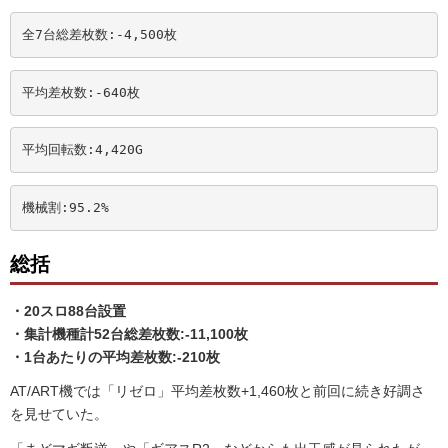
全7台
総差枚数:-4,500
枚
平均差枚数:-640
枚
平均回転数:4,420
G
機械割:95.2
%
総括
・20スロ88台設置
・集計機種計52台総差枚数:-11,100枚
・1台あたりの平均差枚数:-210枚
AT/ART機では「リゼロ」平均差枚数+1,460枚と前回に続き好調さ
を見せていた。