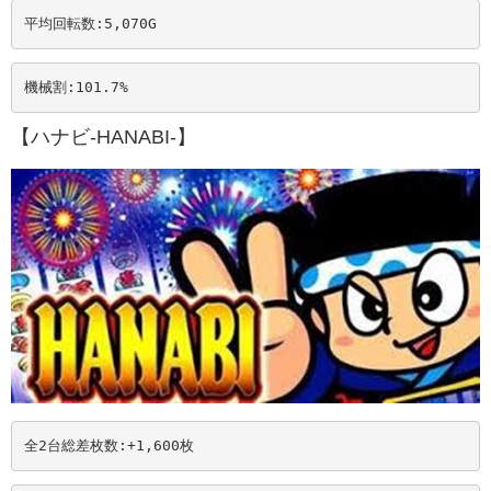
平均回転数:5,070
G
機械割:101.7
%
【ハナビ-HANABI-】
全2台
総差枚数:+1,600
枚