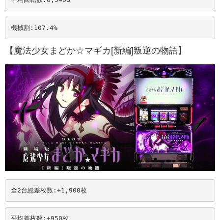
機械割:107.4
%
【魔法少女まどか☆マギカ[新編]叛逆の物語】
全2台
総差枚数:+1,900
枚
平均差枚数:+950
枚