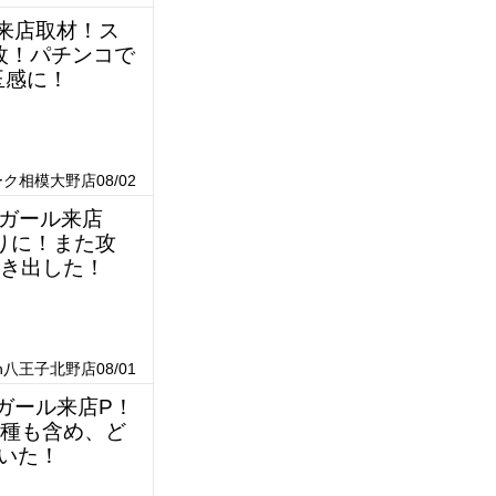
チ来店取材！ス
0枚！パチンコで
玉感に！
ク相模大野店08/02
パチガール来店
りに！また攻
叩き出した！
ion八王子北野店08/01
ガール来店P！
喰種も含め、ど
いた！