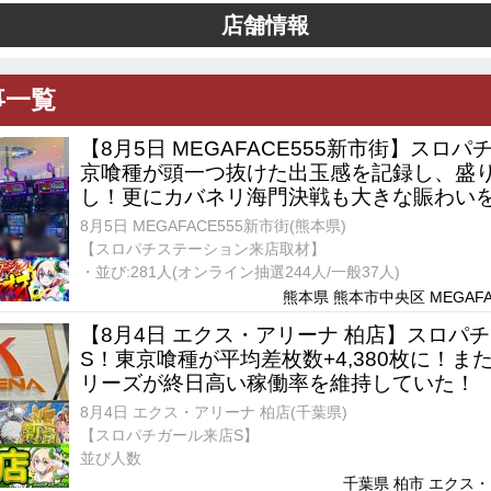
店舗情報
事一覧
【8月5日 MEGAFACE555新市街】スロ
京喰種が頭一つ抜けた出玉感を記録し、盛
し！更にカバネリ海門決戦も大きな賑わい
8月5日 MEGAFACE555新市街(熊本県)
【スロパチステーション来店取材】
・並び:281人(オンライン抽選244人/一般37人)
熊本県 熊本市中央区 MEGAFAC
【8月4日 エクス・アリーナ 柏店】スロパ
S！東京喰種が平均差枚数+4,380枚に！ま
リーズが終日高い稼働率を維持していた！
8月4日 エクス・アリーナ 柏店(千葉県)
【スロパチガール来店S】
並び人数
千葉県 柏市 エクス・ア