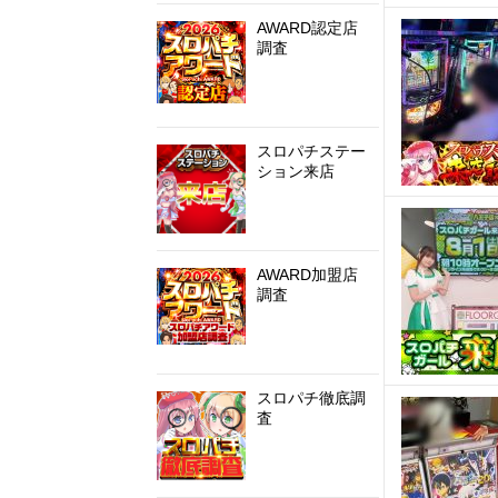
AWARD認定店
調査
スロパチステー
ション来店
AWARD加盟店
調査
スロパチ徹底調
査