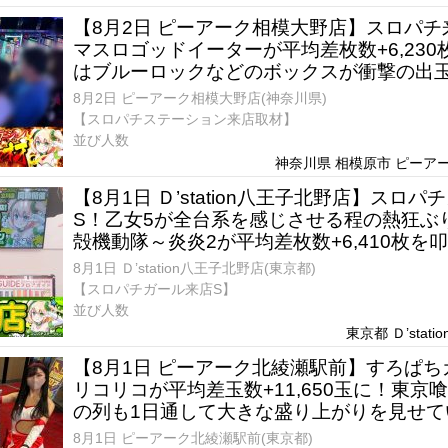
【8月2日 ピーアーク相模大野店】スロパ
マスロゴッドイーターが平均差枚数+6,23
はブルーロックなどのボックスが衝撃の出
8月2日 ピーアーク相模大野店(神奈川県)
【スロパチステーション来店取材】
並び人数
神奈川県 相模原市 ピーアー
【8月1日 Ｄ’station八王子北野店】スロ
S！乙女5が全台系を感じさせる程の熱狂ぶ
殻機動隊～炎炎2が平均差枚数+6,410枚を
8月1日 Ｄ’station八王子北野店(東京都)
【スロパチガール来店S】
並び人数
東京都 Ｄ’stat
【8月1日 ピーアーク北綾瀬駅前】すろぱち
リコリコが平均差玉数+11,650玉に！東京
の列も1日通して大きな盛り上がりを見せて
8月1日 ピーアーク北綾瀬駅前(東京都)