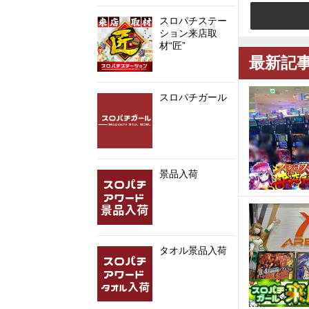
スロパチステー
ション来店取
材“匠”
最新記
スロパチガール
景品入荷
タオル景品入荷