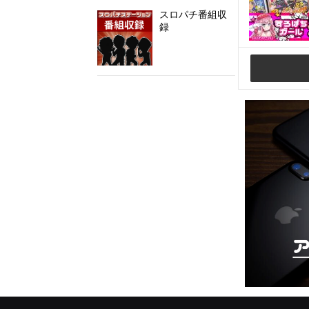
スロパチ番組収
録
@SloPachi_Staさんのツイート