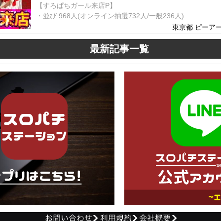
【すろぱちガール来店P】
・並び:968人(オンライン抽選732人/一般236人)
東京都 ピーアー
最新記事一覧