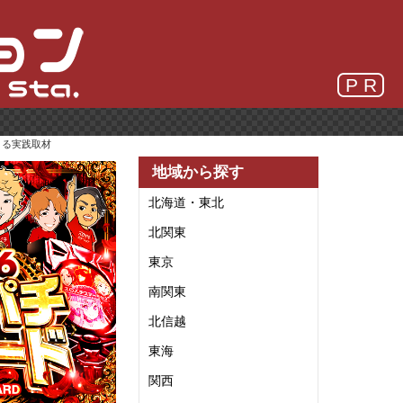
P R
まる実践取材
地域から探す
北海道・東北
北関東
東京
南関東
北信越
東海
関西