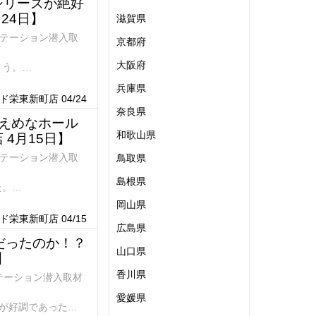
シリーズが絶好
24日】
滋賀県
ステーション潜入取
京都府
大阪府
よう。
兵庫県
栄東新町店 04/24
奈良県
えめなホール
和歌山県
4月15日】
ステーション潜入取
鳥取県
島根県
た。
よう。
岡山県
栄東新町店 04/15
広島県
だったのか！？
山口県
】
香川県
テーション潜入取材
愛媛県
が好調であった。