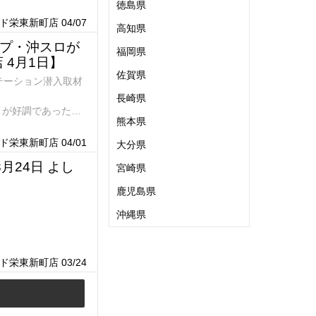
徳島県
よう。
栄東新町店 04/07
高知県
プ・沖スロが
福岡県
4月1日】
佐賀県
テーション潜入取材
長崎県
」が好調であった。
熊本県
たのか。早速結果を
栄東新町店 04/01
大分県
月24日 よし
宮崎県
鹿児島県
沖縄県
栄東新町店 03/24