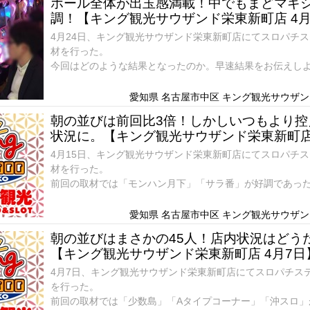
ホール全体が出玉感満載！中でもまどマギ
調！【キング観光サウザンド栄東新町店 4月
4月24日、キング観光サウザンド栄東新町店にてスロパチ
材を行った。
今回はどのような結果となったのか。早速結果をお伝えし
朝の状況は？！
愛知県 名古屋市中区 キング観光サウザンド
朝の並びは前回比3倍！しかしいつもより控
状況に。【キング観光サウザンド栄東新町店 
4月15日、キング観光サウザンド栄東新町店にてスロパチ
材を行った。
前回の取材では「モンハン月下」「サラ番」が好調であっ
今回はどのような結果となったのか。早速結果をお伝えし
愛知県 名古屋市中区 キング観光サウザンド
朝の並びはまさかの45人！店内状況はどう
【キング観光サウザンド栄東新町店 4月7日
4月7日、キング観光サウザンド栄東新町店にてスロパチス
を行った。
前回の取材では「少数島」「Aタイプコーナー」「沖スロ」