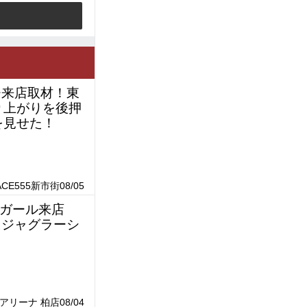
パチ来店取材！東
り上がりを後押
を見せた！
E555新市街08/05
チガール来店
たジャグラーシ
リーナ 柏店08/04