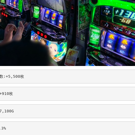
:+5,500
枚
910
枚
,100
G
.3
%