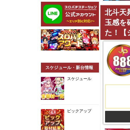
北斗天
玉感を
た！【ジ
スケジュール・新台情報
スケジュール
ピックアップ