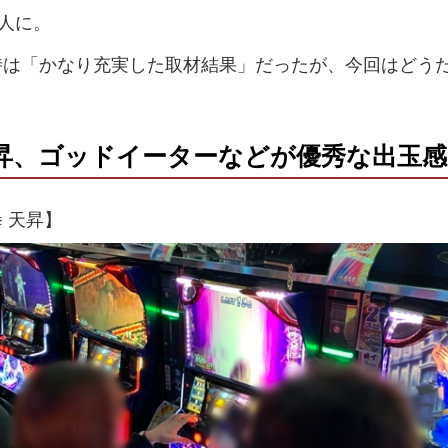
2人に。
時は「かなり充実した取材結果」だったが、今回はどう
昇、ゴッドイーターなどが優秀な出玉感
 天昇】