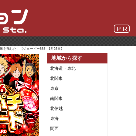
P R
果を残した！【ジェーピー888 1月26日】
地域から探す
北海道・東北
北関東
東京
南関東
北信越
東海
関西