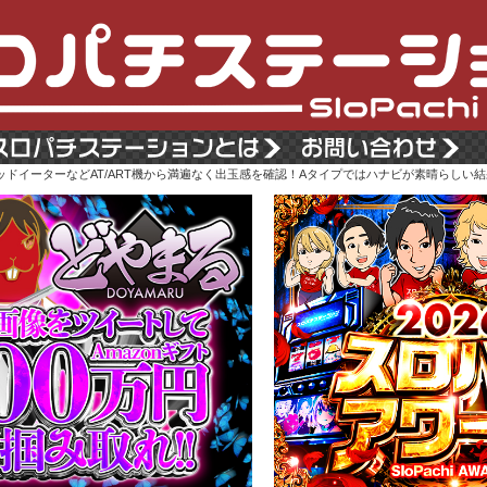
ッドイーターなどAT/ART機から満遍なく出玉感を確認！Aタイプではハナビが素晴らしい結