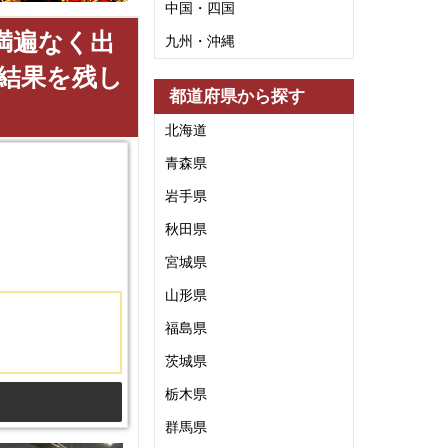
中国・四国
満遍なく出
九州・沖縄
結果を残し
都道府県から探す
北海道
青森県
岩手県
秋田県
宮城県
山形県
福島県
茨城県
栃木県
群馬県