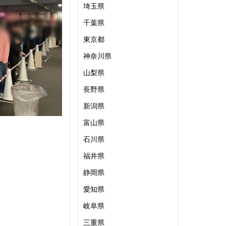
埼玉県
千葉県
東京都
神奈川県
山梨県
長野県
新潟県
富山県
石川県
福井県
静岡県
愛知県
岐阜県
三重県