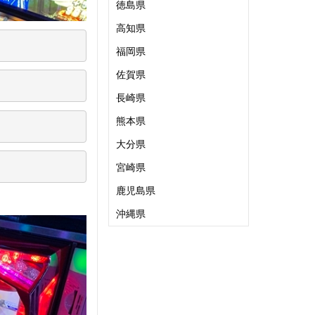
徳島県
高知県
福岡県
佐賀県
長崎県
熊本県
大分県
宮崎県
鹿児島県
沖縄県