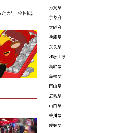
滋賀県
ったが、今回は
京都府
大阪府
兵庫県
奈良県
和歌山県
鳥取県
島根県
岡山県
広島県
山口県
香川県
愛媛県