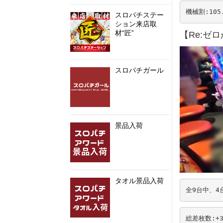
機械割:105
スロパチステー
ション来店取
材“匠”
【Re:ゼ
スロパチガール
景品入荷
タオル景品入荷
全9台中、4
総差枚数:+3