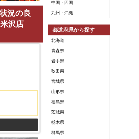
中国・四国
状況の良
九州・沖縄
軍米沢店
都道府県から探す
北海道
青森県
岩手県
秋田県
宮城県
山形県
福島県
茨城県
栃木県
群馬県