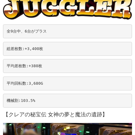
全9台中、6台がプラス
総差枚数:+3,400
枚
平均差枚数:+380
枚
平均回転数:3,680
G
機械割:103.5
%
【クレアの秘宝伝 女神の夢と魔法の遺跡】