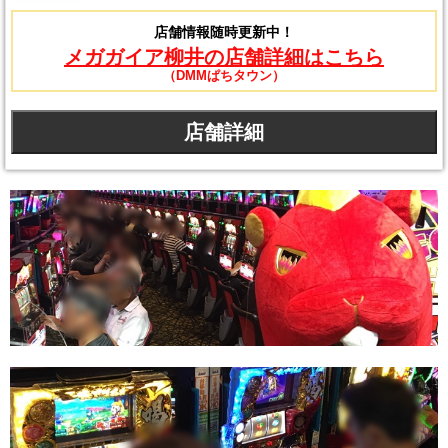
店舗情報随時更新中！
メガガイア柳井の店舗詳細はこちら
（DMMぱちタウン）
店舗詳細