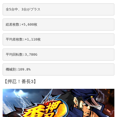
全5台中、3台がプラス
総差枚数:+5,600
枚
平均差枚数:+1,110
枚
平均回転数:3,780
G
機械割:109.8
%
【押忍！番長3】