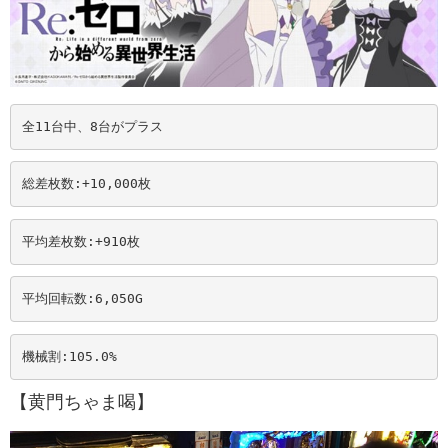
全11台中、8台がプラス
総差枚数:+10,000
枚
平均差枚数:+910
枚
平均回転数:6,050
G
機械割:105.0
%
【黄門ちゃま喝】