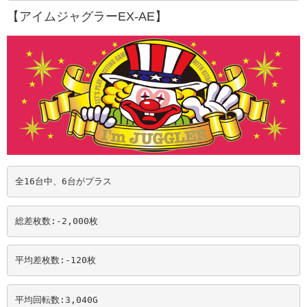
【アイムジャグラーEX-AE】
全16台中、6台がプラス
総差枚数:-2,000
枚
平均差枚数:-120
枚
平均回転数:3,040
G