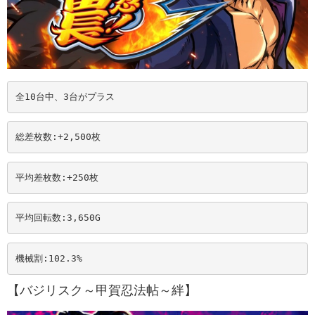
全10台中、3台がプラス
総差枚数:+2,500
枚
平均差枚数:+250
枚
平均回転数:3,650
G
機械割:102.3
%
【バジリスク～甲賀忍法帖～絆】