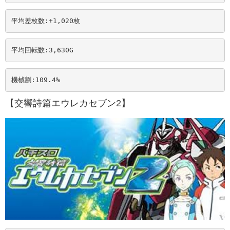
平均差枚数:+1,020
枚
平均回転数:3,630
G
機械割:109.4
%
【交響詩篇エウレカセブン2】