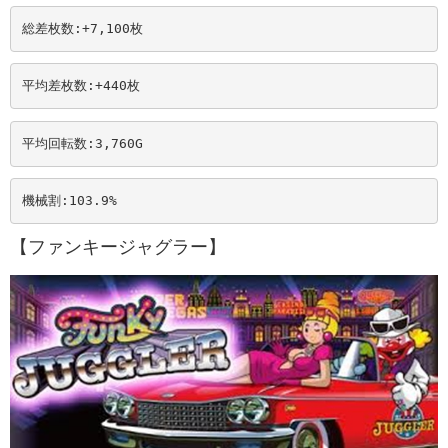
総差枚数:+7,100
枚
平均差枚数:+440
枚
平均回転数:3,760
G
機械割:103.9
%
【ファンキージャグラー】