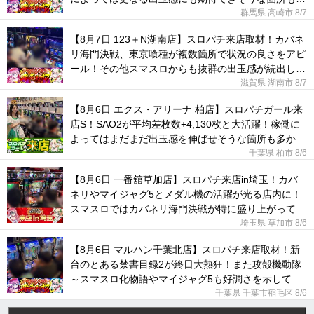
られた！
群馬県 高崎市
8/7
【8月7日 123＋N湖南店】スロパチ来店取材！カバネ
リ海門決戦、東京喰種が複数箇所で状況の良さをアピ
ール！その他スマスロからも抜群の出玉感が続出して
いた！
滋賀県 湖南市
8/7
【8月6日 エクス・アリーナ 柏店】スロパチガール来
店S！SAO2が平均差枚数+4,130枚と大活躍！稼働に
よってはまだまだ出玉感を伸ばせそうな箇所も多かっ
た！
千葉県 柏市
8/6
【8月6日 一番舘草加店】スロパチ来店in埼玉！カバ
ネリやマイジャグ5とメダル機の活躍が光る店内に！
スマスロではカバネリ海門決戦が特に盛り上がってい
た！
埼玉県 草加市
8/6
【8月6日 マルハン千葉北店】スロパチ来店取材！新
台のとある禁書目録2が終日大熱狂！また攻殻機動隊
～スマスロ化物語やマイジャグ5も好調さを示してい
た！
千葉県 千葉市稲毛区
8/6