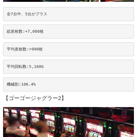
全7台中、5台がプラス
総差枚数:+7,000
枚
平均差枚数:+990
枚
平均回転数:5,160
G
機械割:106.4
%
【ゴーゴージャグラー2】