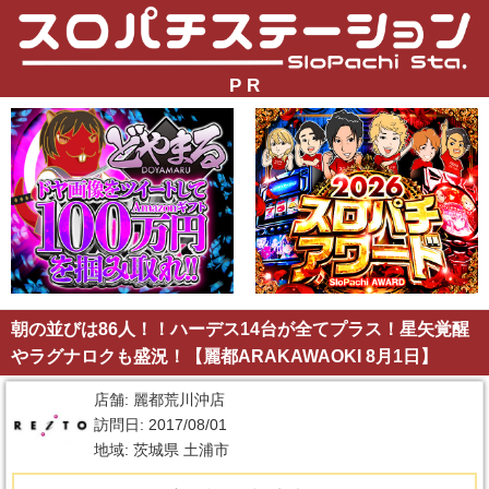
P R
朝の並びは86人！！ハーデス14台が全てプラス！星矢覚醒
やラグナロクも盛況！【麗都ARAKAWAOKI 8月1日】
店舗: 麗都荒川沖店
訪問日: 2017/08/01
地域: 茨城県 土浦市