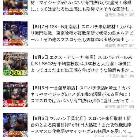
材！マイジャグ5やカバネリ海門決戦が大盛況！稼働
によっては更なる出玉感にも期待できそうな箇所も見
られた！
群馬県 高崎市
8/7
【8月7日 123＋N湖南店】スロパチ来店取材！カバネ
リ海門決戦、東京喰種が複数箇所で状況の良さをアピ
ール！その他スマスロからも抜群の出玉感が続出して
いた！
滋賀県 湖南市
8/7
【8月6日 エクス・アリーナ 柏店】スロパチガール来
店S！SAO2が平均差枚数+4,130枚と大活躍！稼働に
よってはまだまだ出玉感を伸ばせそうな箇所も多かっ
た！
千葉県 柏市
8/6
【8月6日 一番舘草加店】スロパチ来店in埼玉！カバ
ネリやマイジャグ5とメダル機の活躍が光る店内に！
スマスロではカバネリ海門決戦が特に盛り上がってい
た！
埼玉県 草加市
8/6
【8月6日 マルハン千葉北店】スロパチ来店取材！新
台のとある禁書目録2が終日大熱狂！また攻殻機動隊
～スマスロ化物語やマイジャグ5も好調さを示してい