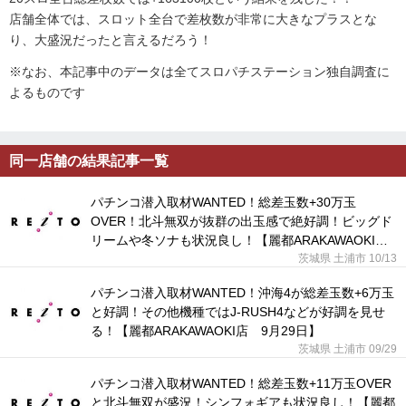
店舗全体では、スロット全台で差枚数が非常に大きなプラスとな
り、大盛況だったと言えるだろう！
※なお、本記事中のデータは全てスロパチステーション独自調査に
よるものです
同一店舗の結果記事一覧
パチンコ潜入取材WANTED！総差玉数+30万玉
OVER！北斗無双が抜群の出玉感で絶好調！ビッグド
リームや冬ソナも状況良し！【麗都ARAKAWAOKI
店 10月13日】
茨城県 土浦市 10/13
パチンコ潜入取材WANTED！沖海4が総差玉数+6万玉
と好調！その他機種ではJ-RUSH4などが好調を見せ
る！【麗都ARAKAWAOKI店 9月29日】
茨城県 土浦市 09/29
パチンコ潜入取材WANTED！総差玉数+11万玉OVER
と北斗無双が盛況！シンフォギアも状況良し！【麗都