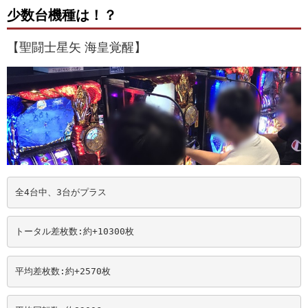
少数台機種は！？
【聖闘士星矢 海皇覚醒】
全4台中、3台がプラス
トータル差枚数:約+10300枚
平均差枚数:約+2570枚