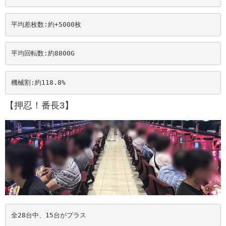
平均差枚数:約+5000枚
平均回転数:約8800G
機械割:約118.8%
【押忍！番長3】
全28台中、15台がプラス