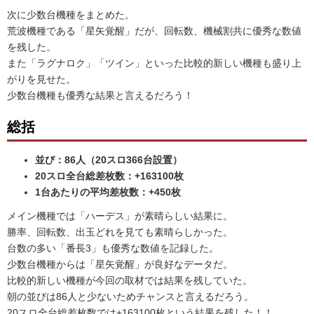
次に少数台機種をまとめた。
荒波機種である「星矢覚醒」だが、回転数、機械割共に優秀な数値
を残した。
また「ラグナロク」「ツイン」といった比較的新しい機種も盛り上
がりを見せた。
少数台機種も優秀な結果と言えるだろう！
総括
並び：86人（20スロ366台設置）
20スロ全台総差枚数：+163100枚
1台あたりの平均差枚数：+450枚
メイン機種では「ハーデス」が素晴らしい結果に。
勝率、回転数、出玉どれを見ても素晴らしかった。
台数の多い「番長3」も優秀な数値を記録した。
少数台機種からは「星矢覚醒」が良好なデータだ。
比較的新しい機種が今回の取材では結果を残していた。
朝の並びは86人と少ないためチャンスと言えるだろう。
20スロ全台総差枚数では+163100枚という結果を残した！！