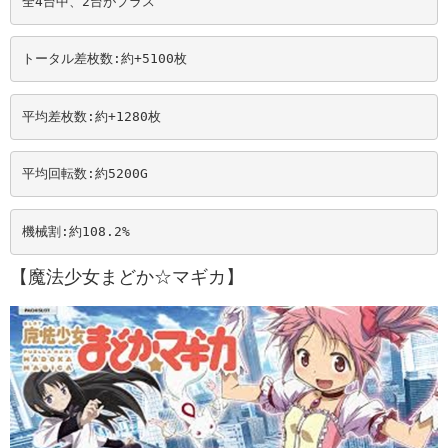
全4台中、2台がプラス
トータル差枚数:約+5100枚
平均差枚数:約+1280枚
平均回転数:約5200G
機械割:約108.2%
【魔法少女まどか☆マギカ】