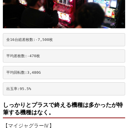
全16台
総差枚数:-7,500
枚
平均差枚数:-470
枚
平均回転数:3,480
G
出玉率:95.5
%
しっかりとプラスで終える機種は多かったが特
筆する機種はなく。
【マイジャグラーⅣ】