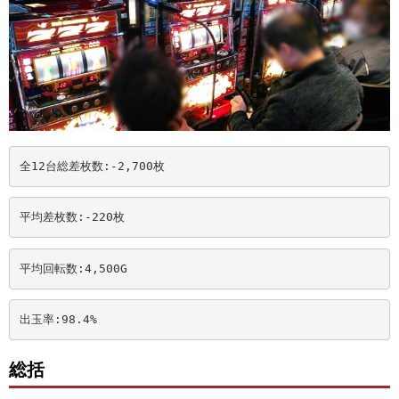
全12台
総差枚数:-2,700
枚
平均差枚数:-220
枚
平均回転数:4,500
G
出玉率:98.4
%
総括