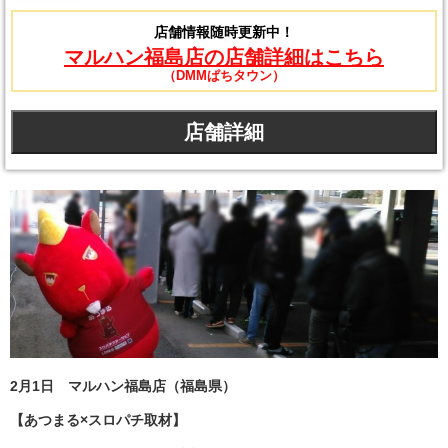
店舗情報随時更新中！
マルハン福島店の店舗詳細はこちら
（DMMぱちタウン）
店舗詳細
2月1日 マルハン福島店（福島県）
【あつまる×スロパチ取材】