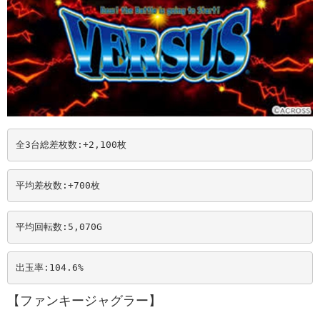
全3台
総差枚数:+2,100
枚
平均差枚数:+700
枚
平均回転数:5,070
G
出玉率:104.6
%
【ファンキージャグラー】