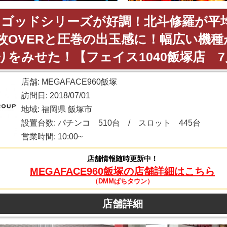
、ゴッドシリーズが好調！北斗修羅が平
00枚OVERと圧巻の出玉感に！幅広い機
りをみせた！【フェイス1040飯塚店 7
店舗: MEGAFACE960飯塚
訪問日: 2018/07/01
地域: 福岡県 飯塚市
設置台数: パチンコ 510台 / スロット 445台
営業時間: 10:00~
店舗情報随時更新中！
MEGAFACE960飯塚の店舗詳細はこちら
（DMMぱちタウン）
店舗詳細