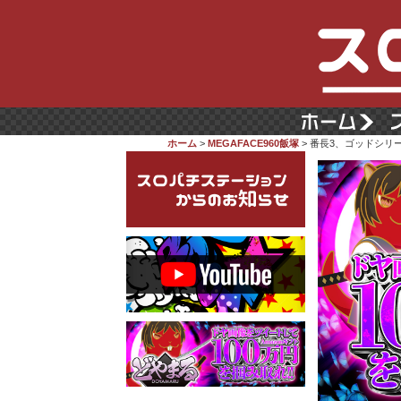
ホーム
>
MEGAFACE960飯塚
> 番長3、ゴッドシリ