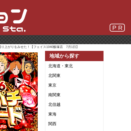
P R
盛り上がりをみせた！【フェイス1040飯塚店 7月1日】
地域から探す
北海道・東北
北関東
東京
南関東
北信越
東海
関西