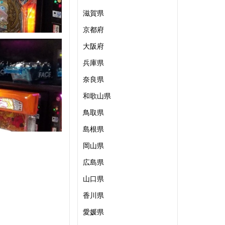
滋賀県
京都府
大阪府
兵庫県
奈良県
和歌山県
鳥取県
島根県
岡山県
広島県
山口県
香川県
愛媛県