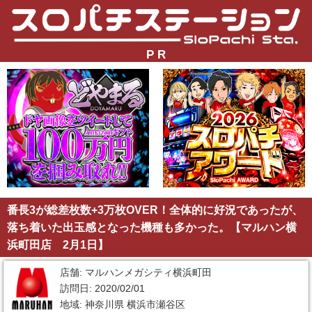
P R
番長3が総差枚数+3万枚OVER！全体的に好況であったが、
落ち着いた出玉感となった機種も多かった。【マルハン横
浜町田店 2月1日】
店舗: マルハンメガシティ横浜町田
訪問日: 2020/02/01
地域: 神奈川県 横浜市瀬谷区