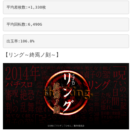
平均差枚数:+1,330
枚
平均回転数:6,490
G
出玉率:106.8
%
【リング～終焉ノ刻～】