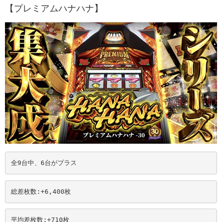
【プレミアムハナハナ】
全9台中、6台がプラス
総差枚数:+6,400
枚
平均差枚数:+710
枚