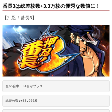
番長3は総差枚数+3.3万枚の優秀な数値に！
【押忍！番長3】
全65台中、34台がプラス
総差枚数:+33,900
枚