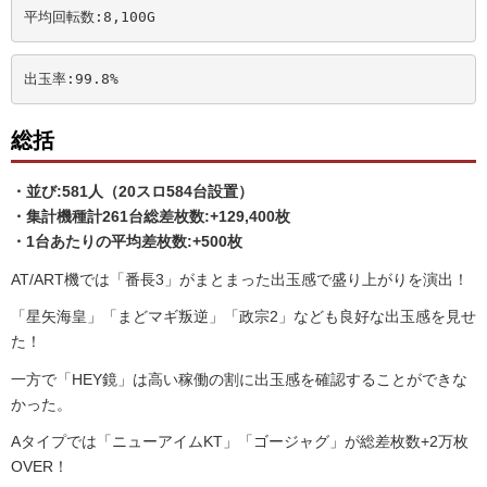
平均回転数:8,100
G
出玉率:99.8
%
総括
・並び:581人（20スロ584台設置）
・集計機種計261台総差枚数:+129,400枚
・1台あたりの平均差枚数:+500枚
AT/ART機では「番長3」がまとまった出玉感で盛り上がりを演出！
「星矢海皇」「まどマギ叛逆」「政宗2」なども良好な出玉感を見せ
た！
一方で「HEY鏡」は高い稼働の割に出玉感を確認することができな
かった。
Aタイプでは「ニューアイムKT」「ゴージャグ」が総差枚数+2万枚
OVER！