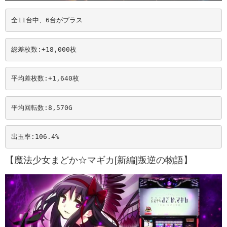
全11台中、6台がプラス
総差枚数:+18,000
枚
平均差枚数:+1,640
枚
平均回転数:8,570
G
出玉率:106.4
%
【魔法少女まどか☆マギカ[新編]叛逆の物語】