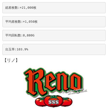
総差枚数:+21,000
枚
平均差枚数:+1,050
枚
平均回転数:8,880
G
出玉率:103.9
%
【リノ】