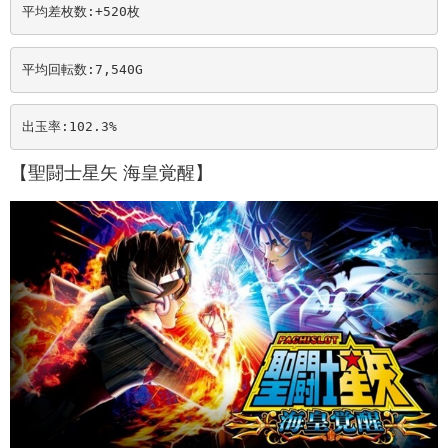
平均差枚数:+520
枚
平均回転数:7,540
G
出玉率:102.3
%
【聖闘士星矢 海皇覚醒】