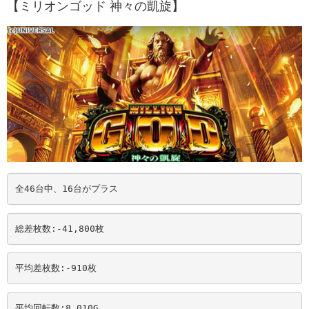
【ミリオンゴッド 神々の凱旋】
全46台中、16台がプラス
総差枚数:-41,800
枚
平均差枚数:-910
枚
平均回転数:8,010
G