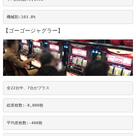
機械割:103.8
%
【ゴーゴージャグラー】
全22台中、7台がプラス
総差枚数:-8,800
枚
平均差枚数:-400
枚