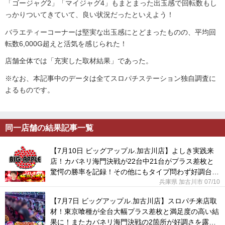
「ゴージャグ2」「マイジャグ4」もまとまった出玉感で回転数もし
っかりついてきていて、良い状況だったといえよう！
バラエティーコーナーは堅実な出玉感にとどまったものの、平均回
転数6,000G超えと活気を感じられた！
店舗全体では「充実した取材結果」であった。
※なお、本記事中のデータは全てスロパチステーション独自調査に
よるものです。
同一店舗の結果記事一覧
【7月10日 ビッグアップル.加古川店】よしき実践来
店！カバネリ海門決戦が22台中21台がプラス差枚と
驚愕の勝率を記録！その他にもタイプ問わず好調台が
続出した！
兵庫県 加古川市 07/10
【7月7日 ビッグアップル.加古川店】スロパチ来店取
材！東京喰種が全台大幅プラス差枚と満足度の高い結
果に！またカバネリ海門決戦の2箇所が好調さを露わ