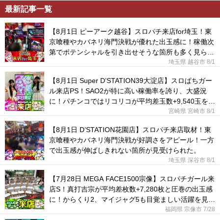
最新記事一覧
【8月1日 ピーアーク越谷】スロパチ来店for埼玉！東
京喰種やカバネリ海門決戦が優れた出玉感に！稼働次
第でポテンシャルを引き出せそうな箇所も多く見られ
た！
埼玉県 越谷市
8/1
【8月1日 Super D’STATION39大淀店】スロぱちガー
ル来店PS！SAO2が特に高い稼働率を誇り、大盛況
に！パチンコではリコリコが平均差玉数+9,540玉を記
録した！
宮崎県 宮崎市
8/1
【8月1日 D’STATION花園店】スロパチ来店取材！東
京喰種やカバネリ海門決戦が好調さをアピール！一方
で出玉感が伸ばしきれない箇所が見受けられた。
埼玉県 深谷市
8/1
【7月28日 MEGA FACE1500宗像】スロパチガール来
店S！真打吉宗が平均差枚数+7,280枚と圧巻の出玉感
に！からくり2、マイジャグ5も目覚ましい活躍を見せ
た！
福岡県 宗像市
7/28