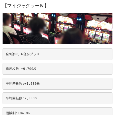
【マイジャグラーⅣ】
全9台中、6台がプラス
総差枚数:+9,700
枚
平均差枚数:+1,080
枚
平均回転数:7,330
G
機械割:104.9
%