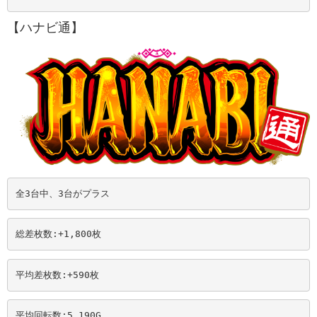
【ハナビ通】
全3台中、3台がプラス
総差枚数:+1,800
枚
平均差枚数:+590
枚
平均回転数:5,190
G