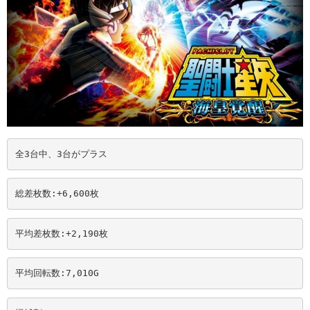
全3台中、3台がプラス
総差枚数:+6,600
枚
平均差枚数:+2,190
枚
平均回転数:7,010
G