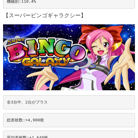
機械割:110.4
%
【スーパービンゴギャラクシー】
全3台中、2台がプラス
総差枚数:+4,900
枚
平均差枚数:+1,640
枚