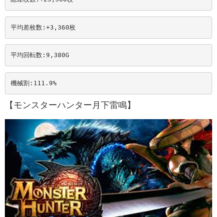
平均差枚数:+3,360
枚
平均回転数:9,380
G
機械割:111.9
%
【モンスターハンター月下雷鳴】