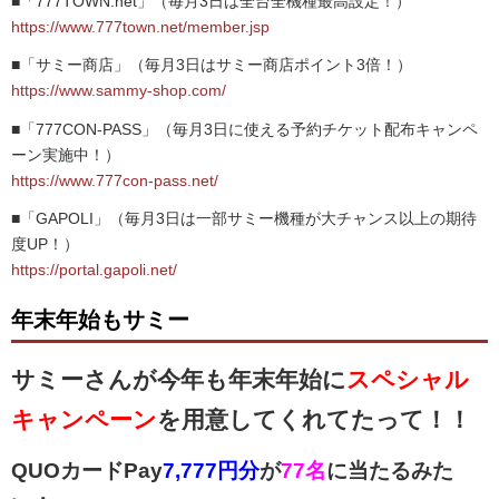
■「777TOWN.net」（毎月3日は全台全機種最高設定！）
https://www.777town.net/member.jsp
■「サミー商店」（毎月3日はサミー商店ポイント3倍！）
https://www.sammy-shop.com/
■「777CON-PASS」（毎月3日に使える予約チケット配布キャンペ
ーン実施中！）
https://www.777con-pass.net/
■「GAPOLI」（毎月3日は一部サミー機種が大チャンス以上の期待
度UP！）
https://portal.gapoli.net/
年末年始もサミー
サミーさんが今年も年末年始に
スペシャル
キャンペーン
を用意してくれてたって！！
QUOカードPay
7,777円分
が
77名
に当たるみた