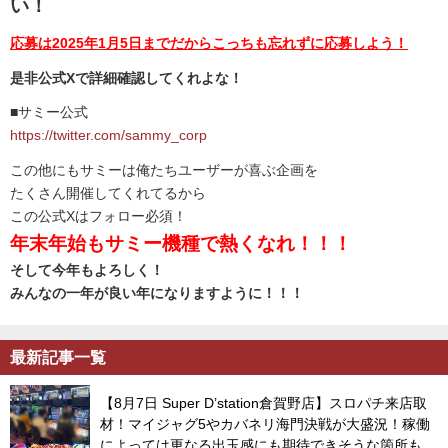
い！
応募は2025年1月5日までだからこっちも忘れずに応募しよう！
是非公式Xで詳細確認してくれよな！
■サミー公式
https://twitter.com/sammy_corp
この他にもサミーは俺たちユーザーが喜ぶ企画を
たくさん開催してくれてるから
この公式Xはフォロー必須！
年末年始もサミー機種で熱くなれ！！！
そして今年もよろしく！
みんなの一年が良い年になりますように！！！
最新記事一覧
【8月7日 Super D’station倉賀野店】スロパチ来店取
材！マイジャグ5やカバネリ海門決戦が大盛況！稼働
によっては更なる出玉感にも期待できそうな箇所も見