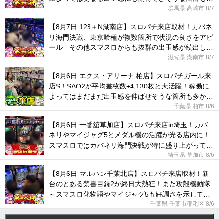
られた！
群馬県 高崎市
8/7
【8月7日 123＋N湖南店】スロパチ来店取材！カバネ
リ海門決戦、東京喰種が複数箇所で状況の良さをアピ
ール！その他スマスロからも抜群の出玉感が続出して
いた！
滋賀県 湖南市
8/7
【8月6日 エクス・アリーナ 柏店】スロパチガール来
店S！SAO2が平均差枚数+4,130枚と大活躍！稼働に
よってはまだまだ出玉感を伸ばせそうな箇所も多かっ
た！
千葉県 柏市
8/6
【8月6日 一番舘草加店】スロパチ来店in埼玉！カバ
ネリやマイジャグ5とメダル機の活躍が光る店内に！
スマスロではカバネリ海門決戦が特に盛り上がってい
た！
埼玉県 草加市
8/6
【8月6日 マルハン千葉北店】スロパチ来店取材！新
台のとある禁書目録2が終日大熱狂！また攻殻機動隊
～スマスロ化物語やマイジャグ5も好調さを示してい
た！
千葉県 千葉市稲毛区
8/6