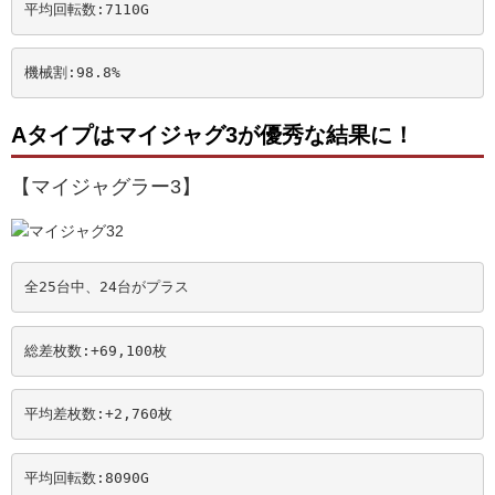
平均回転数:7110
G
機械割:98.8
%
Aタイプはマイジャグ3が優秀な結果に！
【マイジャグラー3】
全25台中、24台がプラス
総差枚数:+69,100
枚
平均差枚数:+2,760
枚
平均回転数:8090
G