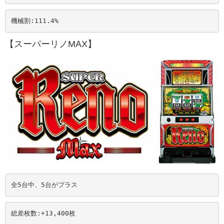
機械割:111.4
%
【スーパーリノMAX】
全5台中、5台がプラス
総差枚数:+13,400
枚