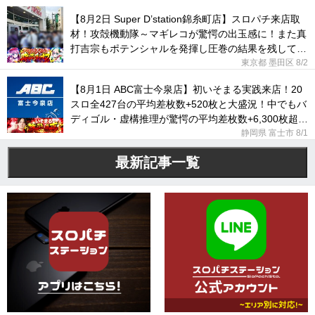
【8月2日 Super D’station錦糸町店】スロパチ来店取
材！攻殻機動隊～マギレコが驚愕の出玉感に！また真
打吉宗もポテンシャルを発揮し圧巻の結果を残してい
た！
東京都 墨田区
8/2
【8月1日 ABC富士今泉店】初いそまる実践来店！20
スロ全427台の平均差枚数+520枚と大盛況！中でもバ
ディゴル・虚構推理が驚愕の平均差枚数+6,300枚超え
に！
静岡県 富士市
8/1
最新記事一覧