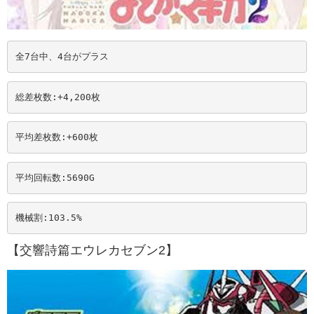
全7台中、4台がプラス
総差枚数:+4,200
枚
平均差枚数:+600
枚
平均回転数:5690
G
機械割:103.5
%
【交響詩篇エウレカセブン2】