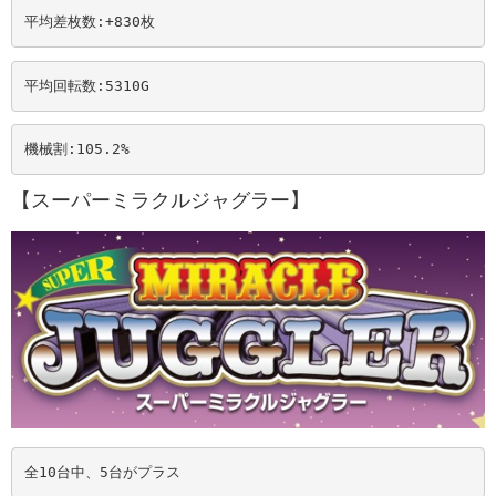
平均差枚数:+830
枚
平均回転数:5310
G
機械割:105.2
%
【スーパーミラクルジャグラー】
全10台中、5台がプラス