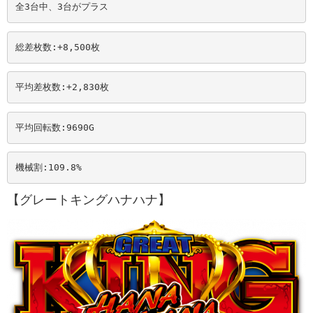
全3台中、3台がプラス
総差枚数:+8,500
枚
平均差枚数:+2,830
枚
平均回転数:9690
G
機械割:109.8
%
【グレートキングハナハナ】