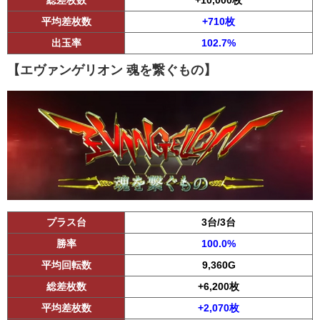
平均差枚数
+710枚
出玉率
102.7%
【エヴァンゲリオン 魂を繋ぐもの】
プラス台
3台/3台
勝率
100.0%
平均回転数
9,360G
総差枚数
+6,200枚
平均差枚数
+2,070枚