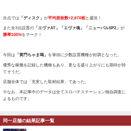
次点では
「ディスク」
が
平均差枚数+2,870枚
と盛況！
また全3台設置の
「エヴァAT」「エヴァ魂」「ニューパルSP2」
が
勝率100%
をマーク！
今回は
「黄門ちゃま喝」
を筆頭に少数設置機種が好調となった。
優秀な稼働を記録した機種もあり、更なる盛り上がりにも期待が持
てそうだ。
店舗全体では「充実した取材結果」であった。
※なお、本記事中のデータは全てスロパチステーション独自調査に
よるものです。
同一店舗の結果記事一覧