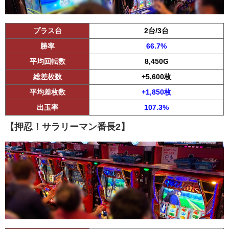
プラス台
2台/3台
勝率
66.7%
平均回転数
8,450G
総差枚数
+5,600枚
平均差枚数
+1,850枚
出玉率
107.3%
【押忍！サラリーマン番長2】