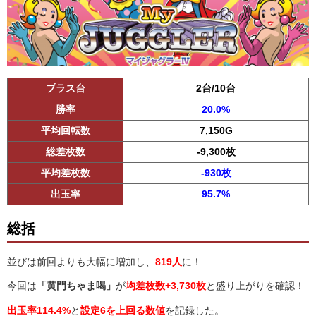
プラス台
2台/10台
勝率
20.0%
平均回転数
7,150G
総差枚数
-9,300枚
平均差枚数
-930枚
出玉率
95.7%
総括
並びは前回よりも大幅に増加し、
819人
に！
今回は
「黄門ちゃま喝」
が
均差枚数+3,730枚
と盛り上がりを確認！
出玉率114.4%
と
設定6を上回る数値
を記録した。