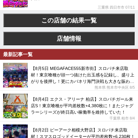
三重県 四日市市 07/11
この店舗の結果一覧
店舗情報
最新記事一覧
【8月5日 MEGAFACE555新市街】スロパチ来店取
材！東京喰種が頭一つ抜けた出玉感を記録し、盛り上
がりを後押し！更にカバネリ海門決戦も大きな賑わい
を見せた！
熊本県 熊本市中央区
8/5
【8月4日 エクス・アリーナ 柏店】スロパチガール来
店S！東京喰種が平均差枚数+4,380枚に！またジャグ
ラーシリーズが終日高い稼働率を維持していた！
千葉県 柏市
8/4
【8月2日 ピーアーク相模大野店】スロパチ来店取
材！スマスロゴッドイーターが平均差枚数+6,230枚！