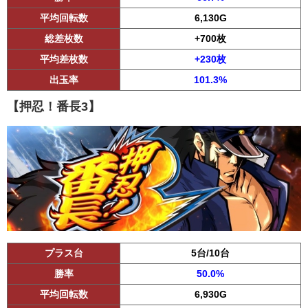
平均回転数
6,130G
総差枚数
+700枚
平均差枚数
+230枚
出玉率
101.3%
【押忍！番長3】
プラス台
5台/10台
勝率
50.0%
平均回転数
6,930G