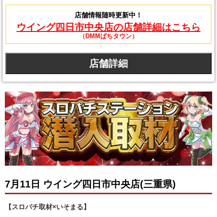
店舗情報随時更新中！
ウイング四日市中央店の店舗詳細はこちら
（DMMぱちタウン）
店舗詳細
7月11日 ウイング四日市中央店(三重県)
【スロパチ取材×いそまる】