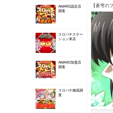
【蒼穹のフ
AWARD認定店
調査
スロパチステー
ション来店
AWARD加盟店
調査
スロパチ徹底調
査