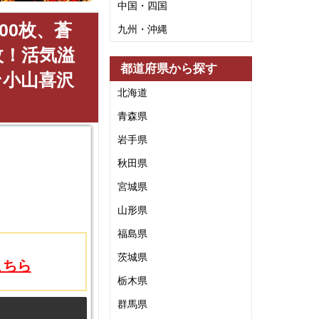
中国・四国
00枚、蒼
九州・沖縄
枚！活気溢
都道府県から探す
ン小山喜沢
北海道
青森県
岩手県
秋田県
宮城県
山形県
福島県
茨城県
こちら
栃木県
群馬県