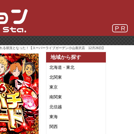
P R
活気溢れる状況となった！【スーパーライブガーデン小山喜沢店 12月26日】
地域から探す
北海道・東北
北関東
東京
南関東
北信越
東海
関西