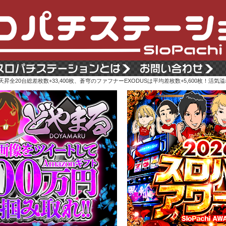
天昇全20台総差枚数+33,400枚、蒼穹のファフナーEXODUSは平均差枚数+5,600枚！