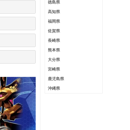
徳島県
高知県
福岡県
佐賀県
長崎県
熊本県
大分県
宮崎県
鹿児島県
沖縄県