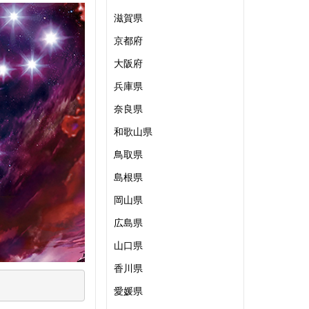
滋賀県
京都府
大阪府
兵庫県
奈良県
和歌山県
鳥取県
島根県
岡山県
広島県
山口県
香川県
愛媛県