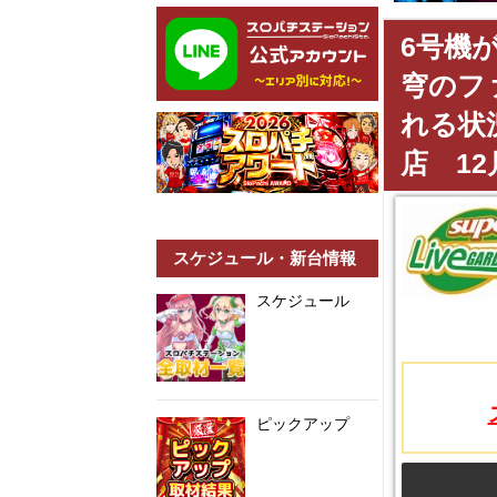
6号機が
穹のファ
れる状
店 12
スケジュール・新台情報
スケジュール
ピックアップ