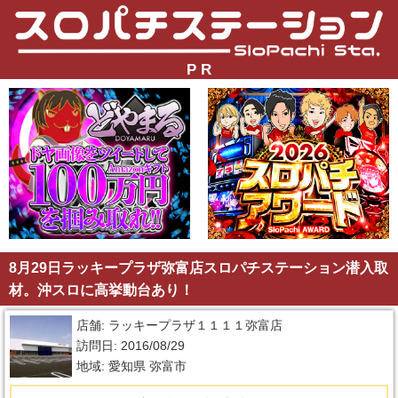
P R
8月29日ラッキープラザ弥富店スロパチステーション潜入取
材。沖スロに高挙動台あり！
店舗: ラッキープラザ１１１１弥富店
訪問日: 2016/08/29
地域: 愛知県 弥富市