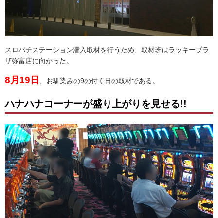
スロパチステーション潜入取材を行うため、取材班はラッキープラ
ザ弥富店に向かった。
8月19日
、お馴染みの9の付く日の取材である。
ハナハナコーナーが盛り上がりを見せる!!