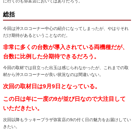
に行くのも弥富店においてはありだろう。
総括
今回は沖スロコーナー中心の紹介になってしまったが、やはりそれ
だけ期待があるということなのだ。
非常に多くの台数が導入されている両機種だが、
台数に比例した分期待できるだろう。
今回の取材では目立った出玉は感じられなかったが、これまでの取
材から沖スロコーナーが良い状況なのは間違いない。
次回の取材日は9月9日となっている。
この日は年に一度の9が並び日なので大注目して
いただきたい。
次回以降もラッキープラザ弥富店の9の付く日の魅力をお届けしてい
きたい。