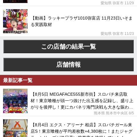
愛知県 弥富市 11/29
【動画】ラッキープラザ1010弥富店 11月23日いそま
る実践取材
愛知県 弥富市 11/23
この店舗の結果一覧
店舗情報
最新記事一覧
【8月5日 MEGAFACE555新市街】スロパチ来店取
材！東京喰種が頭一つ抜けた出玉感を記録し、盛り上
がりを後押し！更にカバネリ海門決戦も大きな賑わい
を見せた！
熊本県 熊本市中央区
8/5
【8月4日 エクス・アリーナ 柏店】スロパチガール来
店S！東京喰種が平均差枚数+4,380枚に！またジャグ