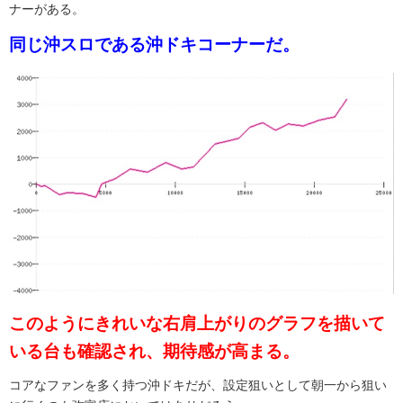
ナーがある。
同じ沖スロである沖ドキコーナーだ。
このようにきれいな右肩上がりのグラフを描いて
いる台も確認され、期待感が高まる。
コアなファンを多く持つ沖ドキだが、設定狙いとして朝一から狙い