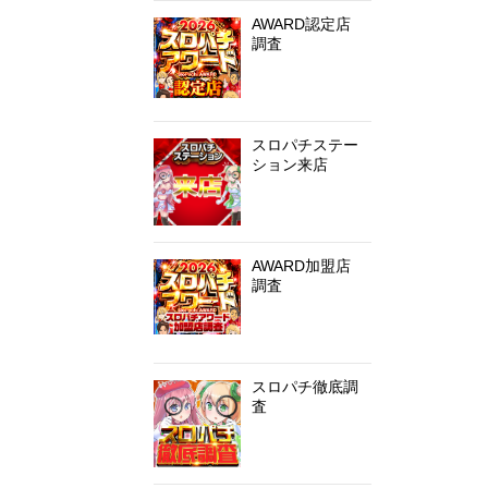
AWARD認定店
調査
スロパチステー
ション来店
AWARD加盟店
調査
スロパチ徹底調
査