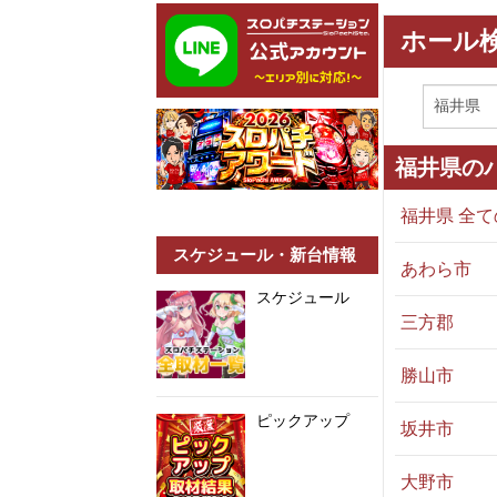
ホール
福井県の
福井県 全
スケジュール・新台情報
あわら市
スケジュール
三方郡
勝山市
ピックアップ
坂井市
大野市