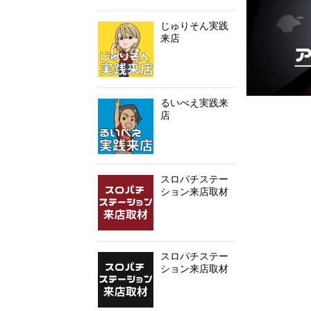
じゅりそん実践
来店
るいべえ実践来
店
スロパチステー
ション来店取材
スロパチステー
ション来店取材