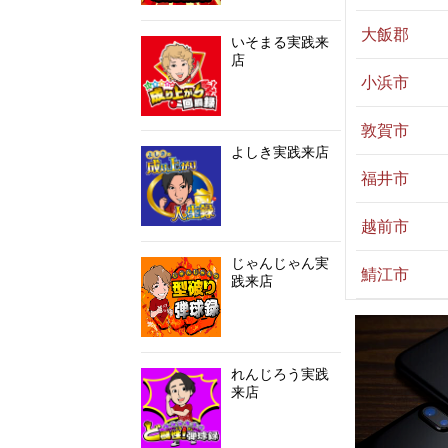
大飯郡
いそまる実践来
店
小浜市
敦賀市
よしき実践来店
福井市
越前市
じゃんじゃん実
鯖江市
践来店
れんじろう実践
来店