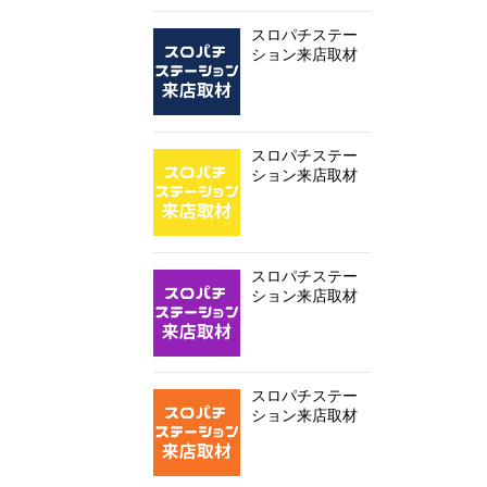
スロパチステー
ション来店取材
スロパチステー
ション来店取材
スロパチステー
ション来店取材
スロパチステー
ション来店取材