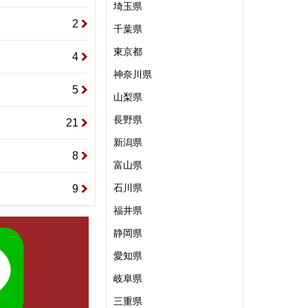
埼玉県
2
千葉県
東京都
4
神奈川県
5
山梨県
長野県
21
新潟県
8
富山県
石川県
9
福井県
静岡県
愛知県
岐阜県
三重県