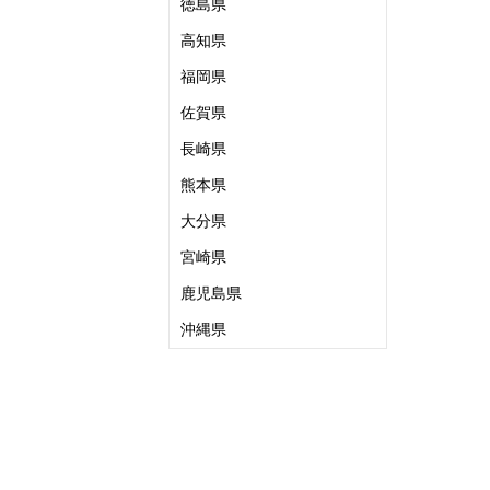
徳島県
高知県
福岡県
佐賀県
長崎県
熊本県
大分県
宮崎県
鹿児島県
沖縄県