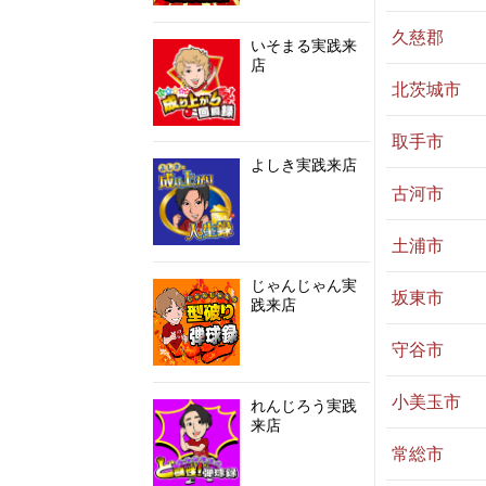
久慈郡
いそまる実践来
店
北茨城市
取手市
よしき実践来店
古河市
土浦市
じゃんじゃん実
坂東市
践来店
守谷市
小美玉市
れんじろう実践
来店
常総市