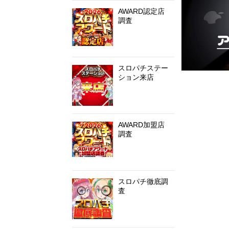
AWARD認定店
調査
スロパチステー
ション来店
AWARD加盟店
調査
スロパチ徹底調
査