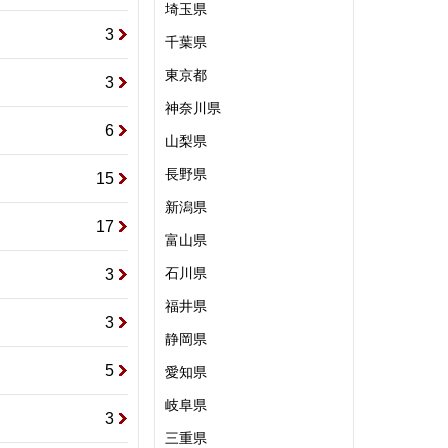
埼玉県
3
千葉県
東京都
3
神奈川県
6
山梨県
長野県
15
新潟県
17
富山県
石川県
3
福井県
3
静岡県
5
愛知県
岐阜県
3
三重県