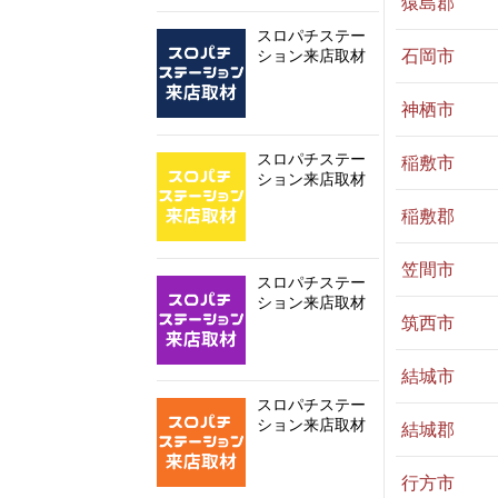
猿島郡
スロパチステー
ション来店取材
石岡市
神栖市
スロパチステー
稲敷市
ション来店取材
稲敷郡
笠間市
スロパチステー
ション来店取材
筑西市
結城市
スロパチステー
ション来店取材
結城郡
行方市