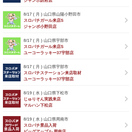
ジャンボ防府店
8/17 (
月
) 山口県山陽小野田市
スロパチガール来店S
ジャンボ小野田店
8/17 (
月
) 山口県宇部市
スロパチガール来店S
ユーコーラッキー37宇部店
8/17 (
月
) 山口県宇部市
スロパチステーション来店取材
ユーコーラッキー37宇部店
8/19 (
水
) 山口県下松市
じゅりそん実践来店
マルハン下松店
8/19 (
水
) 山口県周南市
スロパチ景品入荷
ビッグアップル.周南店