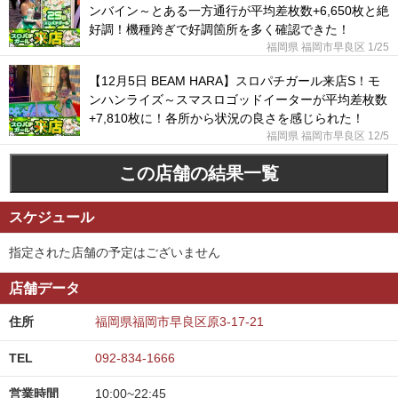
ンバイン～とある一方通行が平均差枚数+6,650枚と絶
好調！機種跨ぎで好調箇所を多く確認できた！
福岡県 福岡市早良区
1/25
【12月5日 BEAM HARA】スロパチガール来店S！モ
ンハンライズ～スマスロゴッドイーターが平均差枚数
+7,810枚に！各所から状況の良さを感じられた！
福岡県 福岡市早良区
12/5
この店舗の結果一覧
スケジュール
指定された店舗の予定はございません
店舗データ
住所
福岡県福岡市早良区原3-17-21
TEL
092-834-1666
営業時間
10:00~22:45