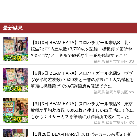
最新結果
【3月3日 BEAM HARA】スロパチガール来店S！北斗
転生2が平均差枚数+3,760枚を記録！機種跨ぎ箇所や
Aタイプなど、各所で優秀な出玉感を確認することが
出来た！
福岡県 福岡市早良区
3/3
【6月6日 BEAM HARA】スロパチガール来店S！ヴヴ
ヴが平均差枚数+7,520枚と圧巻の結果に！人気機種を
筆頭に機種跨ぎでの好調箇所も確認できた！
福岡県 福岡市早良区
6/6
【3月3日 BEAM HARA】スロパチガール来店S！東京
喰種が平均差枚数+6,860枚と凄まじい出玉感に！他に
もからくりサーカスを筆頭に好調箇所で溢れていた！
福岡県 福岡市早良区
3/3
【1月25日 BEAM HARA】スロパチガール来店S！ダ