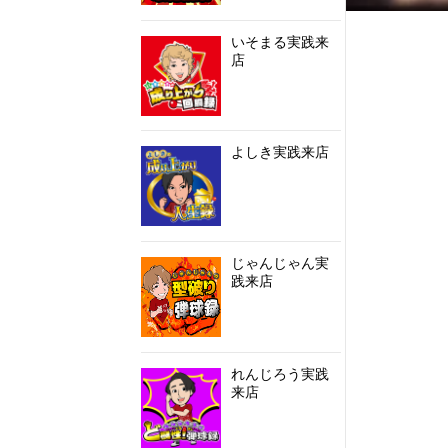
いそまる実践来
店
よしき実践来店
じゃんじゃん実
践来店
れんじろう実践
来店