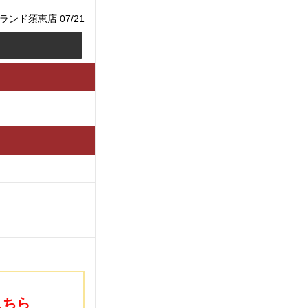
ンド須恵店 07/21
こちら