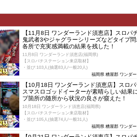
【11月8日 ワンダーランド須恵店】スロパ
鬼武者3やジャグラーシリーズなどタイプ問
各所で充実感満載の結果を残した！
11月8日 ワンダーランド須恵店(福岡県)
【スロパチステーション来店取材】
・並び:103人(抽選83人/一般20人)
福岡県 糟屋郡 ワンダーラ
【10月18日 ワンダーランド須恵店】スロ
スマスロゴッドイーターが素晴らしい結果
プ箇所の随所から状況の良さが窺えた！
10月18日 ワンダーランド須恵店(福岡県)
【スロパチステーション来店取材】
・並び:105人(抽選74人/一般31人)
福岡県 糟屋郡 ワンダーラ
【9月21日 ワンダーランド須恵店】スロパ