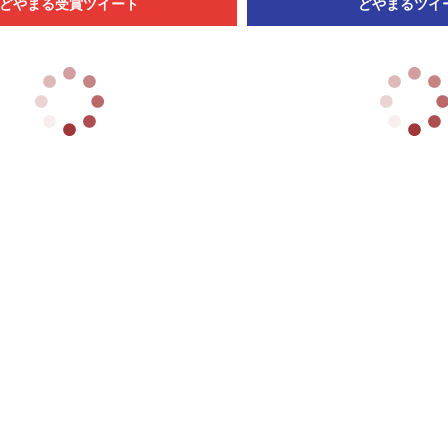
どやまる受賞ツイート
どやまるツイ