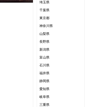
埼玉県
千葉県
東京都
神奈川県
山梨県
長野県
新潟県
富山県
石川県
福井県
静岡県
愛知県
岐阜県
三重県