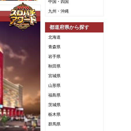
中国・四国
九州・沖縄
都道府県から探す
北海道
青森県
岩手県
秋田県
宮城県
山形県
福島県
茨城県
栃木県
群馬県