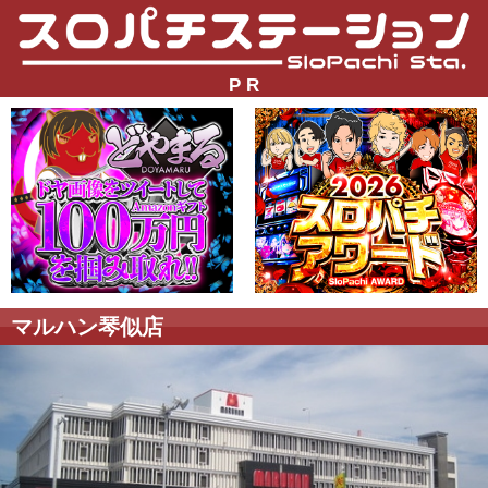
P R
マルハン琴似店