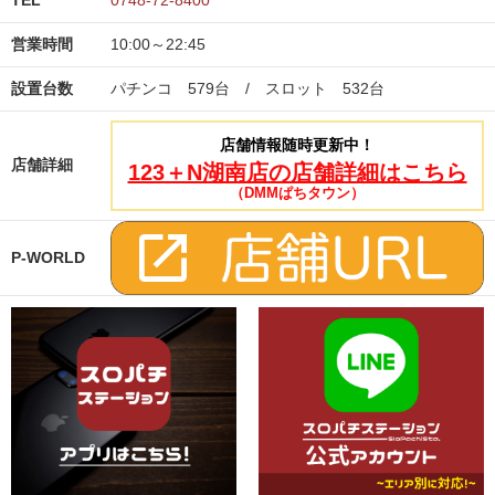
営業時間
10:00～22:45
設置台数
パチンコ 579台 / スロット 532台
店舗情報随時更新中！
店舗詳細
123＋N湖南店の店舗詳細はこちら
（DMMぱちタウン）
P-WORLD