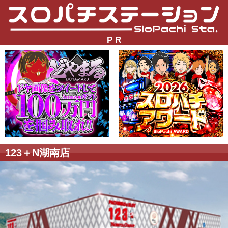
P R
123＋N湖南店