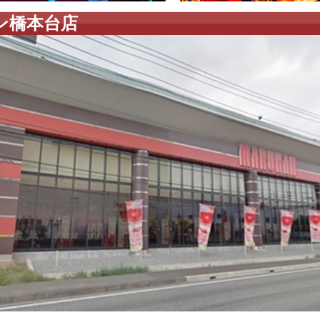
ン橋本台店