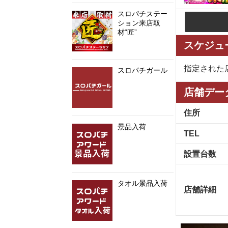
スロパチステー
ション来店取
材“匠”
スケジュ
指定された
スロパチガール
店舗デー
住所
景品入荷
TEL
設置台数
タオル景品入荷
店舗詳細