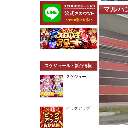
マルハ
スケジュール・新台情報
スケジュール
ピックアップ