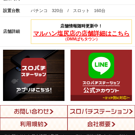
設置台数
パチンコ 320台 / スロット 160台
店舗情報随時更新中！
店舗詳細
マルハン塩尻店の店舗詳細はこちら
（DMMぱちタウン）