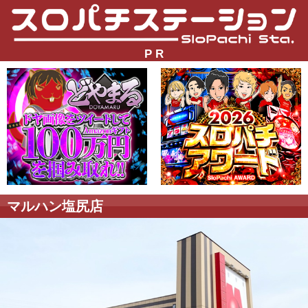
P R
マルハン塩尻店