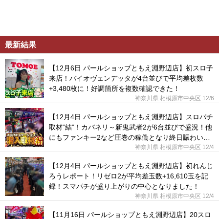
最新結果
【12月6日 パールショップともえ淵野辺店】初スロ子
来店！バイオヴェンデッタが4台並びで平均差枚数
+3,480枚に！好調箇所を複数確認できた！
神奈川県 相模原市中央区
12/6
【12月4日 パールショップともえ淵野辺店】スロパチ
取材”結”！カバネリ～新鬼武者2が6台並びで盛況！他
にもファンキー2など圧巻の稼働となり終日賑わいを
見せた！
神奈川県 相模原市中央区
12/4
【12月4日 パールショップともえ淵野辺店】初れんじ
ろうレポート！リゼロ2が平均差玉数+16,610玉を記
録！スマパチが盛り上がりの中心となりました！
神奈川県 相模原市中央区
12/4
【11月16日 パールショップともえ淵野辺店】20スロ