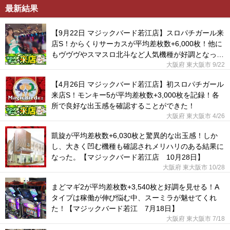
最新結果
【9月22日 マジックバード若江店】スロパチガール来
店S！からくりサーカスが平均差枚数+6,000枚！他に
もヴヴヴやスマスロ北斗など人気機種が好調となっ
た！
大阪府 東大阪市
9/22
【4月26日 マジックバード若江店】初スロパチガール
来店S！モンキー5が平均差枚数+3,000枚を記録！各
所で良好な出玉感を確認することができた！
大阪府 東大阪市
4/26
凱旋が平均差枚数+6,030枚と驚異的な出玉感！しか
し、大きく凹む機種も確認されメリハリのある結果に
なった。【マジックバード若江店 10月28日】
大阪府 東大阪市
10/28
まどマギ2が平均差枚数+3,540枚と好調を見せる！A
タイプは稼働が伸び悩む中、スーミラが魅せてくれ
た！【マジックバード若江 7月18日】
大阪府 東大阪市
7/18