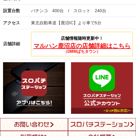
設置台数
パチンコ 400台 / スロット 240台
アクセス
東北自動車道【鹿沼IC】より車で5分
店舗情報随時更新中！
店舗詳細
マルハン鹿沼店の店舗詳細はこちら
（DMMぱちタウン）