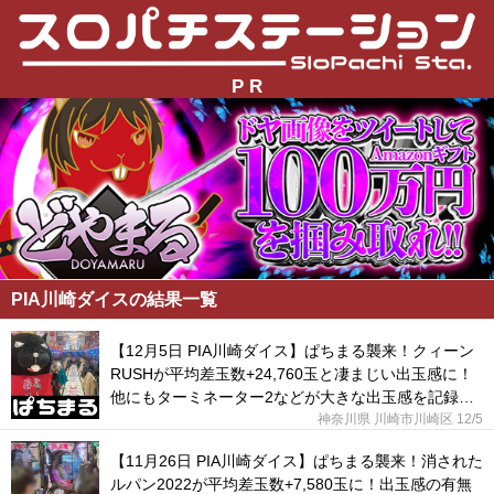
P R
PIA川崎ダイスの結果一覧
【12月5日 PIA川崎ダイス】ぱちまる襲来！クィーン
RUSHが平均差玉数+24,760玉と凄まじい出玉感に！
他にもターミネーター2などが大きな出玉感を記録し
た！
神奈川県 川崎市川崎区
12/5
【11月26日 PIA川崎ダイス】ぱちまる襲来！消された
ルパン2022が平均差玉数+7,580玉に！出玉感の有無