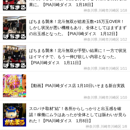
果に。【PIA川崎ダイス 1月18日】
神奈川県 川崎市川崎区
1/18
ぱちまる襲来！北斗無双が総差玉数+15万玉OVER！
しかし状況が悪い機種もあり、全体としてはまずまず
の出玉感となった。【PIA川崎ダイス 1月12日】
神奈川県 川崎市川崎区
1/12
ぱちまる襲来！北斗無双が手堅い結果に！一方で状況
はイマイチで、もう一伸び欲しい内容となった。
【PIA川崎ダイス 1月11日】
神奈川県 川崎市川崎区
1/11
【動画】PIA川崎ダイス店 1月10日いそまる新台実践
神奈川県 川崎市川崎区
1/10
スロパチ取材”結”！各所からしっかりと出玉感を確
認！稼働にムラはあったが全体としては賑わいが見ら
れた！【PIA川崎ダイス 1月8日】
神奈川県 川崎市川崎区
1/8