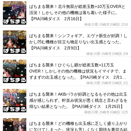
ぱちまる襲来！北斗無双が総差玉数+10万玉OVERと
活況！しかしその他の機種は落ち着いた様子に。
【PIA川崎ダイス 2月16日】
神奈川県 川崎市川崎区
2/16
ぱちまる襲来！シンフォギア、エヴァ新生が好調！し
かし凹む機種が目立ち物足りない出玉感となった。
【PIA川崎ダイス 2月9日】
神奈川県 川崎市川崎区
2/9
ぱちまる襲来！ひぐらし廻が総差玉数+11万玉
OVER！しかしその他の機種は状況もイマイチで、ま
ずまずの出玉感となった。【PIA川崎ダイス 2月1
日】
神奈川県 川崎市川崎区
2/1
ぱちまる襲来！AKBバラが好調となるもその他は出玉
感が感じられず。軒並み状況が悪く残念と言わざるを
得ない結果となった。【PIA川崎ダイス 1月25日】
神奈川県 川崎市川崎区
1/25
ぱちまる襲来！どの機種も出玉感に乏しく盛り上がり
に欠けてしまった。状況も芳しくなく期待を裏切る結