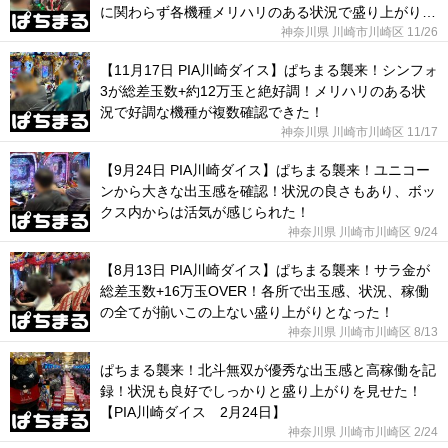
に関わらず各機種メリハリのある状況で盛り上がりを
見せた！
神奈川県 川崎市川崎区
11/26
【11月17日 PIA川崎ダイス】ぱちまる襲来！シンフォ
3が総差玉数+約12万玉と絶好調！メリハリのある状
況で好調な機種が複数確認できた！
神奈川県 川崎市川崎区
11/17
【9月24日 PIA川崎ダイス】ぱちまる襲来！ユニコー
ンから大きな出玉感を確認！状況の良さもあり、ボッ
クス内からは活気が感じられた！
神奈川県 川崎市川崎区
9/24
【8月13日 PIA川崎ダイス】ぱちまる襲来！サラ金が
総差玉数+16万玉OVER！各所で出玉感、状況、稼働
の全てが揃いこの上ない盛り上がりとなった！
神奈川県 川崎市川崎区
8/13
ぱちまる襲来！北斗無双が優秀な出玉感と高稼働を記
録！状況も良好でしっかりと盛り上がりを見せた！
【PIA川崎ダイス 2月24日】
神奈川県 川崎市川崎区
2/24