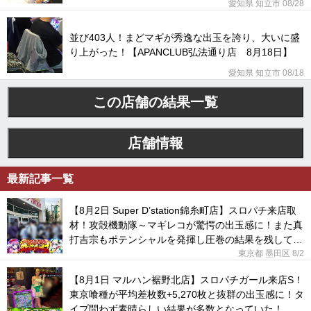
愛知県 知立市 08/28
並び403人！まどマギが秀逸な出玉を誇り、大いに盛
り上がった！【APANCLUB弘法通り店 8月18日】
愛知県 知立市 08/18
この店舗の結果一覧
店舗情報
最新記事一覧
【8月2日 Super D’station錦糸町店】スロパチ来店取
材！攻殻機動隊～マギレコが驚愕の出玉感に！また真
打吉宗もポテンシャルを発揮し圧巻の結果を残してい
た！
東京都 墨田区
8/2
【8月1日 マルハン裾野北店】スロパチガール来店S！
東京喰種が平均差枚数+5,270枚と抜群の出玉感に！タ
イプ問わず素晴らしい結果が多数となっていた！