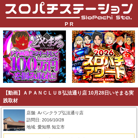
P R
【動画】ＡＰＡＮＣＬＵＢ弘法通り店 10月28日いそまる実
践取材
店舗: Aパンクラブ弘法通り店
訪問日: 2016/10/28
地域: 愛知県 知立市