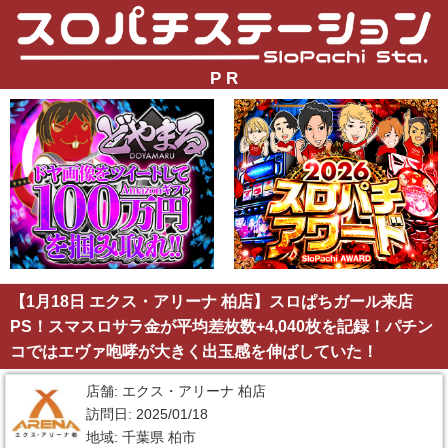
P R
【1月18日 エクス・アリーナ 柏店】スロぱちガール来店
PS！スマスロサラ金が平均差枚数+4,040枚を記録！パチン
コではエヴァ咆哮が大きく出玉感を伸ばしていた！
店舗: エクス・アリーナ 柏店
訪問日: 2025/01/18
地域: 千葉県 柏市