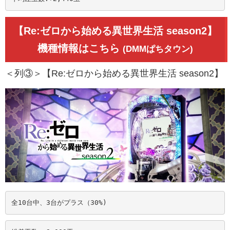
【Re:ゼロから始める異世界生活 season2】
機種情報はこちら
(DMMぱちタウン)
＜列③＞【Re:ゼロから始める異世界生活 season2】
全10台中、3台がプラス（30%)