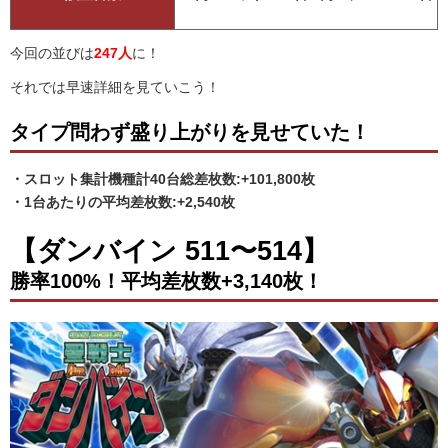
今回の並びは
247人
に！
それでは早速詳細を見ていこう！
タイプ問わず盛り上がりを見せていた！
・スロット集計機種計40台総差枚数:+101,800枚
・1台あたりの平均差枚数:+2,540枚
【ダンバイン 511〜514】
勝率100%！平均差枚数+3,140枚！