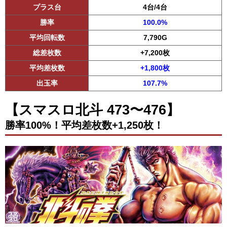
プラス台
4台/4台
勝率
100.0%
平均回転数
7,790G
総差枚数
+7,200枚
平均差枚数
+1,800枚
出玉率
107.7%
【スマスロ北斗 473〜476】
勝率100%！平均差枚数+1,250枚！