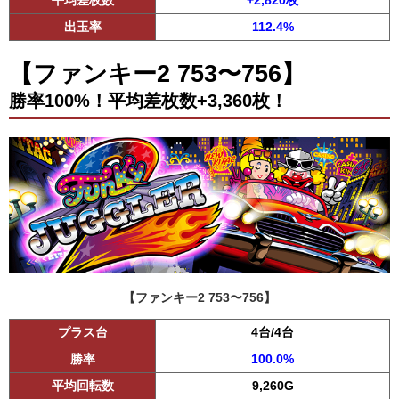
出玉率
112.4%
【ファンキー2 753〜756】
勝率100%！平均差枚数+3,360枚！
【ファンキー2 753〜756】
プラス台
4台/4台
勝率
100.0%
平均回転数
9,260G