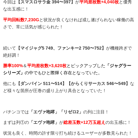
今回は
【スマスロサラ金 394〜397】
が
平均差枚数
+4,040枚
と優秀
な出玉感に！
平均回転数7,230G
と状況が良くなければ成し遂げられない稼働の高
さで、常に活気が感じられた！
続いて
【マイジャグ5 749、
ファンキー2 750〜752】
が機種跨ぎで
絶好調！
勝率100%
＆
平均差枚数+3,620枚
とピックアップした
「ジャグラー
シリーズ」
の中でもひと際輝く存在となっていた。
他にも
【ダンバイン 511〜514】【からくりサーカス 546〜549】
な
ど様々な箇所が圧巻の盛り上がり具合となっていた！
パチンコでは
「エヴァ咆哮」
「リゼロ2」
の列に注目！
まずは列①の
「エヴァ咆哮」
が
総差玉数+12万玉超え
の出玉感に！
状況も良く、時間の許す限り打ち続けるユーザーが多数見られた！