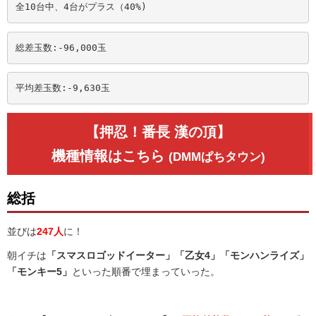
全10台中、4台がプラス（40%)
総差玉数:-96,000玉
平均差玉数:-9,630玉
【押忍！番長 漢の頂】
機種情報はこちら
(DMMぱちタウン)
総括
並びは
247人
に！
朝イチは
「スマスロゴッドイーター」「乙女4」「モンハンライズ」
「モンキー5」
といった順番で埋まっていった。