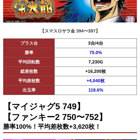
【スマスロサラ金 394〜397】
プラス台
3台/4台
勝率
75.0%
平均回転数
7,230G
総差枚数
+16,200枚
平均差枚数
+4,040枚
出玉率
118.6%
【マイジャグ5 749】
【ファンキー2 750〜752】
勝率100%！平均差枚数+3,620枚！