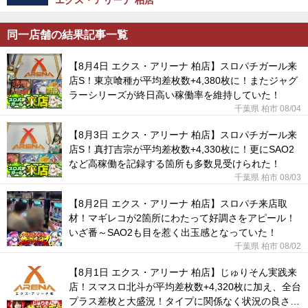
エクス・アリーナ 柏店
同一店舗の結果記事一覧
【8月4日 エクス・アリーナ 柏店】スロパチガール来
店S！東京喰種が平均差枚数+4,380枚に！またジャグ
ラーシリーズが終日高い稼働率を維持していた！
千葉県 柏市 08/04
【8月3日 エクス・アリーナ 柏店】スロパチガール来
店S！真打吉宗が平均差枚数+4,330枚に！更にSAO2
など高稼働を記録する箇所も多数見受けられた！
千葉県 柏市 08/03
【8月2日 エクス・アリーナ 柏店】スロパチ来店取
材！マギレコが2箇所にわたって好調さをアピール！
いざ番～SAO2も目を惹く出玉感となっていた！
千葉県 柏市 08/02
【8月1日 エクス・アリーナ 柏店】じゅりそん実践来
店！スマスロ北斗が平均差枚数+4,320枚に加え、全台
プラス差枚と大盛況！タイプに関係なく状況の良さが