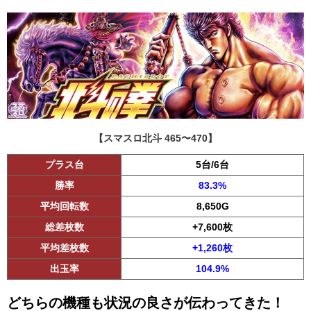
【スマスロ北斗 465〜470】
プラス台
5台/6台
勝率
83.3%
平均回転数
8,650G
総差枚数
+7,600枚
平均差枚数
+1,260枚
出玉率
104.9%
どちらの機種も状況の良さが伝わってきた！