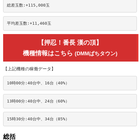
総差玉数:+115,000玉
平均差玉数:+11,460玉
【押忍！番長 漢の頂】
機種情報はこちら
(DMMぱちタウン)
【上記機種の稼働データ】
10時00分:40台中、16台（40%）
13時00分:40台中、24台（60%）
15時30分:40台中、34台（85%）
総括