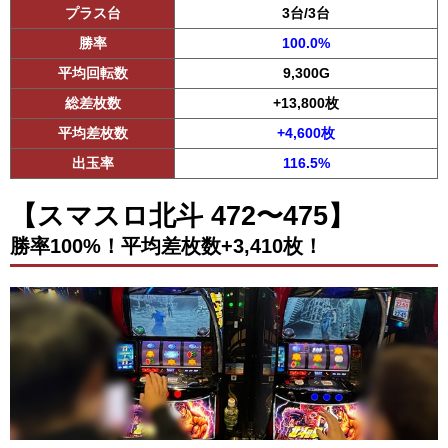
プラス台
3台/3台
勝率
100.0%
平均回転数
9,300G
総差枚数
+13,800枚
平均差枚数
+4,600枚
出玉率
116.5%
【スマスロ北斗 472〜475】
勝率100%！平均差枚数+3,410枚！