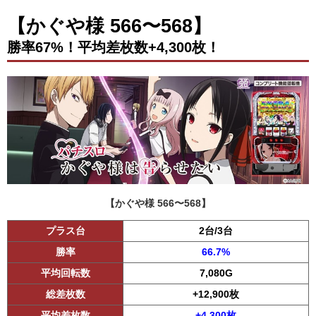
【かぐや様 566〜568】
勝率67%！平均差枚数+4,300枚！
【かぐや様 566〜568】
プラス台
2台/3台
勝率
66.7%
平均回転数
7,080G
総差枚数
+12,900枚
平均差枚数
+4,300枚