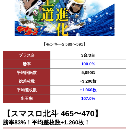
【モンキー5 589〜591】
プラス台
3台/3台
勝率
100.0%
平均回転数
5,090G
総差枚数
+3,200枚
平均差枚数
+1,060枚
出玉率
107.0%
【スマスロ北斗 465〜470】
勝率83%！平均差枚数+1,260枚！