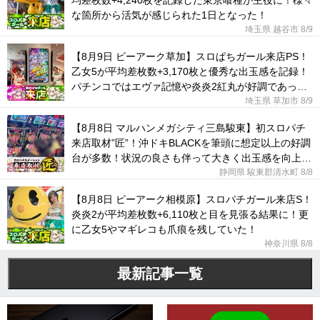
な箇所から活気が感じられた1日となった！
埼玉県 越谷市
8/9
【8月9日 ピーアーク草加】スロぱちガール来店PS！
乙女5が平均差枚数+3,170枚と優秀な出玉感を記録！
パチンコではエヴァ記憶や炎炎2紅丸が好調であっ
た！
埼玉県 草加市
8/9
【8月8日 マルハンメガシティ三島駿東】初スロパチ
来店取材”匠”！沖ドキBLACKを筆頭に想定以上の好調
台が多数！状況の良さも伴って大きく出玉感を向上さ
せていた！
静岡県 駿東郡清水町
8/8
【8月8日 ピーアーク相模原】スロパチガール来店S！
炎炎2が平均差枚数+6,110枚と目を見張る結果に！更
に乙女5やマギレコも爪痕を残していた！
神奈川県
8/8
最新記事一覧