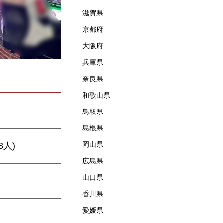
滋賀県
京都府
大阪府
兵庫県
奈良県
和歌山県
鳥取県
島根県
岡山県
3人)
広島県
山口県
香川県
愛媛県