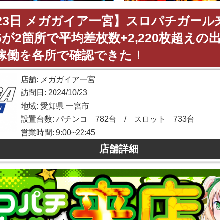
月23日 メガガイア一宮】スロパチガール
5が2箇所で平均差枚数+2,220枚超えの
稼働を各所で確認できた！
店舗: メガガイア一宮
訪問日: 2024/10/23
地域: 愛知県 一宮市
設置台数: パチンコ 782台 / スロット 733台
営業時間: 9:00~22:45
店舗詳細