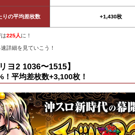
たりの平均差枚数
+1,430枚
びは
225人
に！
早速詳細を見ていこう！
ヨ2 1036〜1515】
%！平均差枚数+3,100枚！