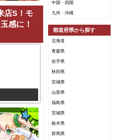
中国・四国
来店S！モ
九州・沖縄
出玉感に！
都道府県から探す
北海道
青森県
岩手県
秋田県
宮城県
山形県
福島県
茨城県
栃木県
群馬県