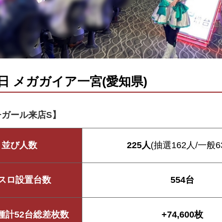
3日 メガガイア一宮(愛知県)
ガール来店S】
並び人数
225人
(抽選162人/一般6
0スロ設置台数
554台
種計52台総差枚数
+74,600枚