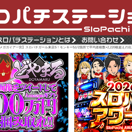
3日 メガガイア一宮】スロパチガール来店S！モンキー5が2箇所で平均差枚数+2,220枚超え