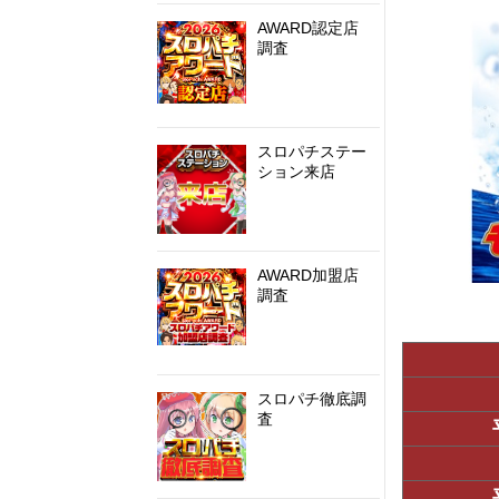
AWARD認定店
調査
スロパチステー
ション来店
AWARD加盟店
調査
スロパチ徹底調
査