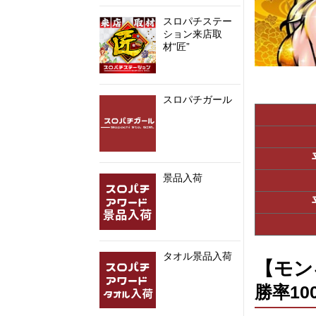
スロパチステー
ション来店取
材“匠”
スロパチガール
景品入荷
タオル景品入荷
【モンキ
勝率10