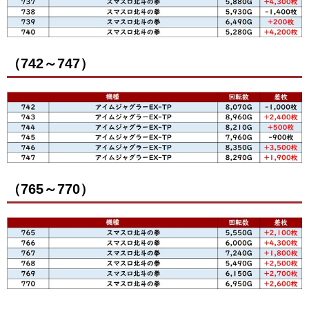
（742～747）
（765～770）