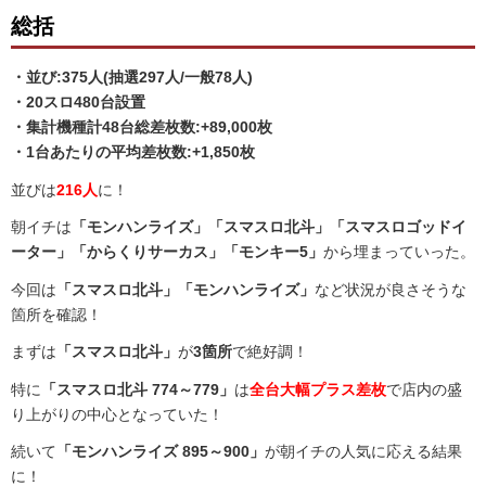
総括
・並び:375人(抽選297人/一般78人)
・20スロ480台設置
・集計機種計48
台総差枚数:+89,000枚
・1台あたりの平均差枚数:+1,850枚
並びは
216人
に！
朝イチは
「モンハンライズ」「スマスロ北斗」「スマスロゴッドイ
ーター」「からくりサーカス」「モンキー5」
から埋まっていった。
今回は
「スマスロ北斗」「モンハンライズ」
など状況が良さそうな
箇所を確認！
まずは
「スマスロ北斗」
が
3箇所
で絶好調！
特に
「スマスロ北斗 774～779」
は
全台大幅プラス差枚
で店内の盛
り上がりの中心となっていた！
続いて
「モンハンライズ 895～900」
が朝イチの人気に応える結果
に！