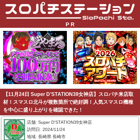
P R
【11月24日 Super D’STATION39女神店】スロパチ来店取
材！スマスロ北斗が複数箇所で絶好調！人気スマスロ機種
を中心に盛り上がりを確認できた！
店舗: Super D'STATION39女神店
訪問日: 2024/11/24
地域: 長崎県 長崎市