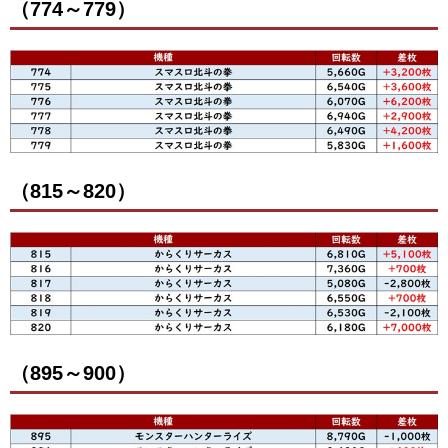
（774～779）
（815～820）
（895～900）