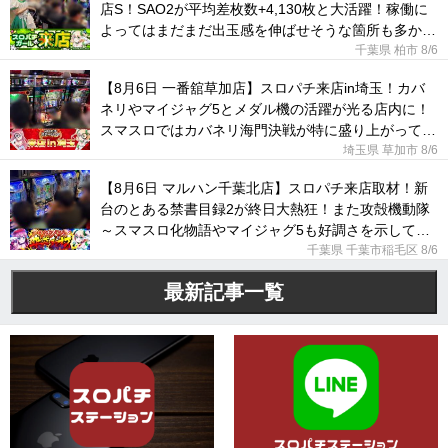
店S！SAO2が平均差枚数+4,130枚と大活躍！稼働に
よってはまだまだ出玉感を伸ばせそうな箇所も多かっ
た！
千葉県 柏市
8/6
【8月6日 一番舘草加店】スロパチ来店in埼玉！カバ
ネリやマイジャグ5とメダル機の活躍が光る店内に！
スマスロではカバネリ海門決戦が特に盛り上がってい
た！
埼玉県 草加市
8/6
【8月6日 マルハン千葉北店】スロパチ来店取材！新
台のとある禁書目録2が終日大熱狂！また攻殻機動隊
～スマスロ化物語やマイジャグ5も好調さを示してい
た！
千葉県 千葉市稲毛区
8/6
最新記事一覧