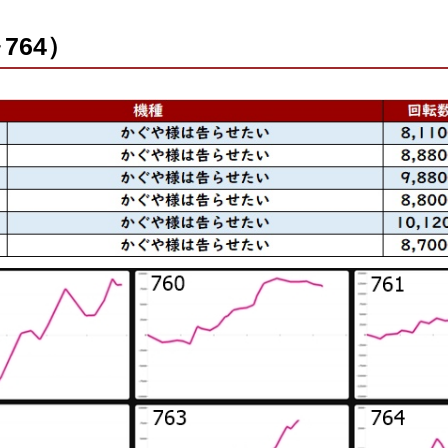
～764）