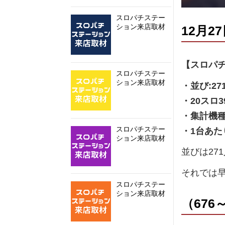
スロパチステー
ション来店取材
12月2
【スロパ
スロパチステー
ション来店取材
・並び:27
・20スロ3
・集計機種
スロパチステー
・1台あたり
ション来店取材
並びは27
それでは
スロパチステー
ション来店取材
（676