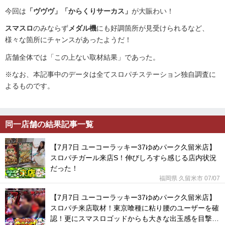
今回は
「ヴヴヴ」「からくりサーカス」
が大賑わい！
スマスロ
のみならず
メダル機
にも好調箇所が見受けられるなど、
様々な箇所にチャンスがあったようだ！
店舗全体では「この上ない取材結果」であった。
※なお、本記事中のデータは全てスロパチステーション独自調査に
よるものです。
同一店舗の結果記事一覧
【7月7日 ユーコーラッキー37ゆめパーク久留米店】
スロパチガール来店S！伸びしろすら感じる店内状況
だった！
福岡県 久留米市 07/07
【7月7日 ユーコーラッキー37ゆめパーク久留米店】
スロパチ来店取材！東京喰種に粘り腰のユーザーを確
認！更にスマスロゴッドからも大きな出玉感を目撃し