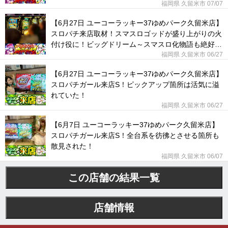
た！
福岡県 久留米市 07/07
【6月27日 ユーコーラッキー37ゆめパーク久留米店】
スロパチ来店取材！スマスロゴッドが盛り上がりの火
付け役に！ビッグドリーム～スマスロ化物語も絶好調
となった！
福岡県 久留米市 06/27
【6月27日 ユーコーラッキー37ゆめパーク久留米店】
スロパチガール来店S！ピックアップ箇所は活気に溢
れていた！
福岡県 久留米市 06/27
【6月7日 ユーコーラッキー37ゆめパーク久留米店】
スロパチガール来店S！全台系を彷彿とさせる箇所も
散見された！
福岡県 久留米市 06/07
この店舗の結果一覧
店舗情報