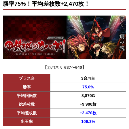
勝率75%！平均差枚数+2,470枚！
【カバネリ 637〜640】
プラス台
3台/4台
勝率
75.0%
平均回転数
8,870G
総差枚数
+9,900枚
平均差枚数
+2,470枚
出玉率
109.3%