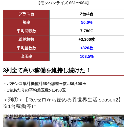
【モンハンライズ 661〜664】
プラス台
2台/4台
勝率
50.0%
平均回転数
7,780G
総差枚数
+3,300枚
平均差枚数
+820枚
出玉率
103.5%
3列全て高い稼働を維持し続けた！
・パチンコ集計機種計58台総差玉数:-86,600玉
・1台あたりの平均差玉数:-1,490玉
＜列①＞【Re:ゼロから始める異世界生活 season2】
※1台稼働停止