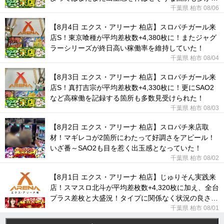
た！
千葉県 柏市 08/06
【8月4日 エクス・アリーナ 柏店】スロパチガール来
店S！東京喰種が平均差枚数+4,380枚に！またジャグ
ラーシリーズが終日高い稼働率を維持していた！
千葉県 柏市 08/04
【8月3日 エクス・アリーナ 柏店】スロパチガール来
店S！真打吉宗が平均差枚数+4,330枚に！更にSAO2
など高稼働を記録する箇所も多数見受けられた！
千葉県 柏市 08/03
【8月2日 エクス・アリーナ 柏店】スロパチ来店取
材！マギレコが2箇所にわたって好調さをアピール！
いざ番～SAO2も目を惹く出玉感となっていた！
千葉県 柏市 08/02
【8月1日 エクス・アリーナ 柏店】じゅりそん実践来
店！スマスロ北斗が平均差枚数+4,320枚に加え、全台
プラス差枚と大盛況！タイプに関係なく状況の良さが
窺えた！
千葉県 柏市 08/01