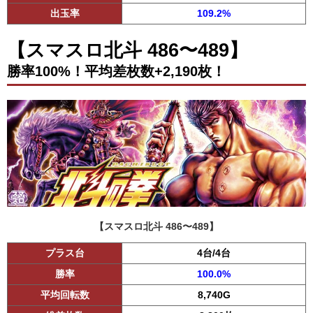
出玉率
109.2%
【スマスロ北斗 486〜489】
勝率100%！平均差枚数+2,190枚！
【スマスロ北斗 486〜489】
プラス台
4台/4台
勝率
100.0%
平均回転数
8,740G