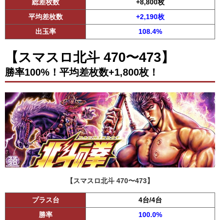
総差枚数
+8,800枚
平均差枚数
+2,190枚
出玉率
108.4%
【スマスロ北斗 470〜473】
勝率100%！平均差枚数+1,800枚！
【スマスロ北斗 470〜473】
プラス台
4台/4台
勝率
100.0%