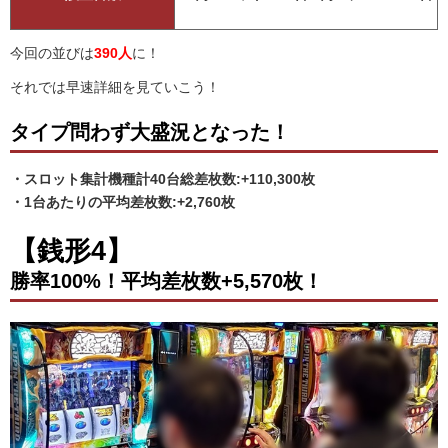
今回の並びは
390人
に！
それでは早速詳細を見ていこう！
タイプ問わず大盛況となった！
・スロット集計機種計40台総差枚数:+110,300枚
・1台あたりの平均差枚数:+2,760枚
【銭形4】
勝率100%！平均差枚数+5,570枚！