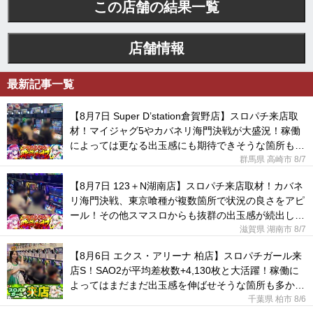
この店舗の結果一覧
店舗情報
最新記事一覧
【8月7日 Super D’station倉賀野店】スロパチ来店取
材！マイジャグ5やカバネリ海門決戦が大盛況！稼働
によっては更なる出玉感にも期待できそうな箇所も見
られた！
群馬県 高崎市
8/7
【8月7日 123＋N湖南店】スロパチ来店取材！カバネ
リ海門決戦、東京喰種が複数箇所で状況の良さをアピ
ール！その他スマスロからも抜群の出玉感が続出して
いた！
滋賀県 湖南市
8/7
【8月6日 エクス・アリーナ 柏店】スロパチガール来
店S！SAO2が平均差枚数+4,130枚と大活躍！稼働に
よってはまだまだ出玉感を伸ばせそうな箇所も多かっ
た！
千葉県 柏市
8/6