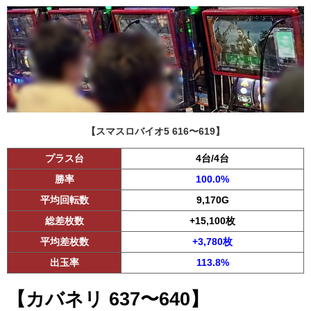
【スマスロバイオ5 616〜619】
プラス台
4台/4台
勝率
100.0%
平均回転数
9,170G
総差枚数
+15,100枚
平均差枚数
+3,780枚
出玉率
113.8%
【カバネリ 637〜640】