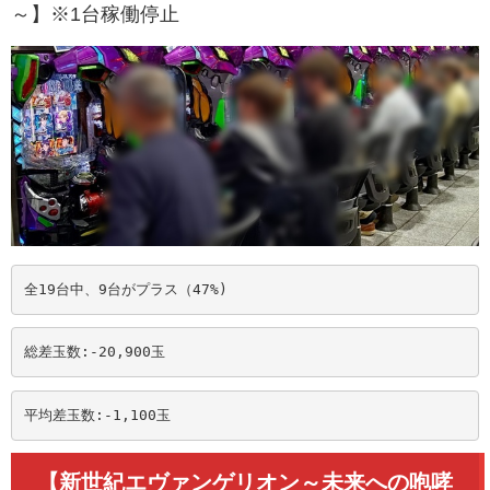
～】※1台稼働停止
全19台中、9台がプラス（47%)
総差玉数:-20,900玉
平均差玉数:-1,100玉
【新世紀エヴァンゲリオン～未来への咆哮