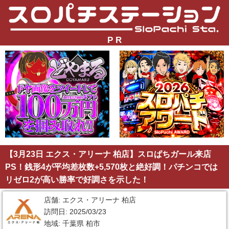
P R
【3月23日 エクス・アリーナ 柏店】スロぱちガール来店
PS！銭形4が平均差枚数+5,570枚と絶好調！パチンコでは
リゼロ2が高い勝率で好調さを示した！
店舗: エクス・アリーナ 柏店
訪問日: 2025/03/23
地域: 千葉県 柏市