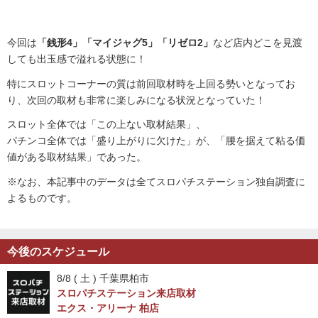
今回は
「銭形4」「マイジャグ5」「リゼロ2」
など店内どこを見渡
しても出玉感で溢れる状態に！
特にスロットコーナーの質は前回取材時を上回る勢いとなってお
り、次回の取材も非常に楽しみになる状況となっていた！
スロット全体では「この上ない取材結果」、
パチンコ全体では「盛り上がりに欠けた」が、「腰を据えて粘る価
値がある取材結果」であった。
※なお、本記事中のデータは全てスロパチステーション独自調査に
よるものです。
今後のスケジュール
8/8 (
土
) 千葉県柏市
スロパチステーション来店取材
エクス・アリーナ 柏店