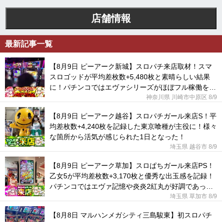
店舗情報
最新記事一覧
【8月9日 ピーアーク新城】スロパチ来店取材！スマ
スロゴッドが平均差枚数+5,480枚と素晴らしい結果
に！パチンコではエヴァシリーズがほぼフル稼働を保
っていた！
神奈川県 川崎市中原区
8/9
【8月9日 ピーアーク越谷】スロパチガール来店S！平
均差枚数+4,240枚を記録した東京喰種が主役に！様々
な箇所から活気が感じられた1日となった！
埼玉県 越谷市
8/9
【8月9日 ピーアーク草加】スロぱちガール来店PS！
乙女5が平均差枚数+3,170枚と優秀な出玉感を記録！
パチンコではエヴァ記憶や炎炎2紅丸が好調であっ
た！
埼玉県 草加市
8/9
【8月8日 マルハンメガシティ三島駿東】初スロパチ