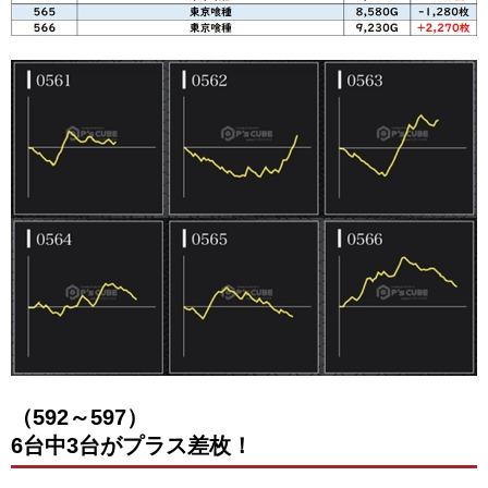
（592～597）
6台中3台がプラス差枚！