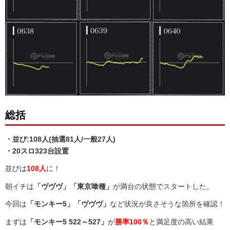
総括
・並び:108人(抽選81人/一般27人)
・20スロ323台設置
並びは
108人
に！
朝イチは
「ヴヴヴ」「東京喰種」
が満台の状態でスタートした。
今回は
「モンキー5」「ヴヴヴ」
など状況が良さそうな箇所を確認！
まずは
「モンキー5 522～527」
が
勝率100％
と満足度の高い結果