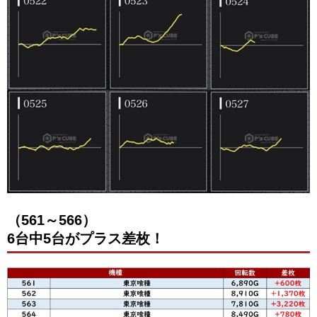
（561～566）
6台中5台がプラス差枚！