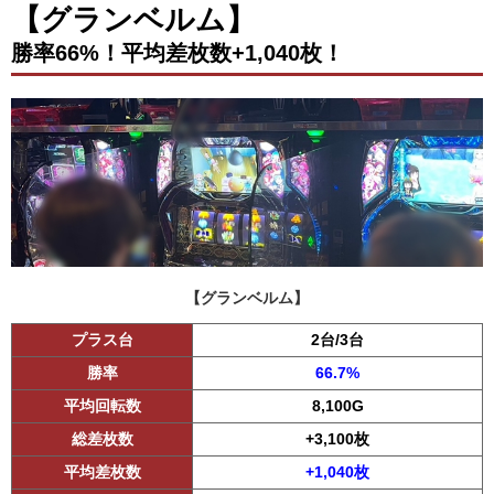
【グランベルム】
勝率66%！平均差枚数+1,040枚！
【グランベルム】
プラス台
2台/3台
勝率
66.7%
平均回転数
8,100G
総差枚数
+3,100枚
平均差枚数
+1,040枚