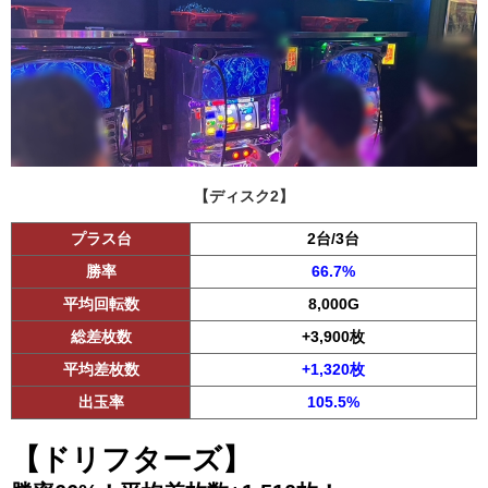
【ディスク2】
プラス台
2台/3台
勝率
66.7%
平均回転数
8,000G
総差枚数
+3,900枚
平均差枚数
+1,320枚
出玉率
105.5%
【ドリフターズ】