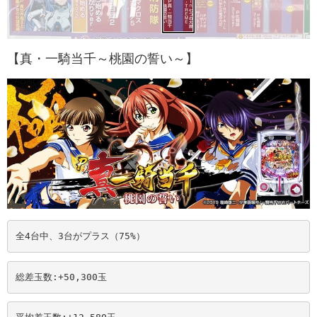
【真・一騎当千～桃園の誓い～】
全4台中、3台がプラス（75%）
総差玉数:+50,300
玉