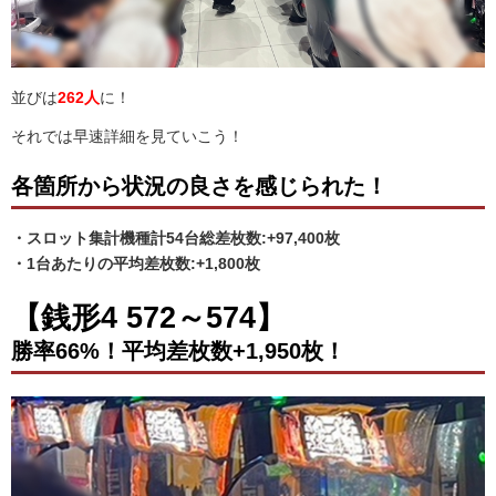
並びは
262
人
に！
それでは早速詳細を見ていこう！
各箇所から状況の良さを感じられた！
・スロット集計機種計54台総差枚数:+97,400枚
・1台あたりの平均差枚数:+1,800枚
【銭形4 572～574】
勝率66%！平均差枚数+1,950枚！