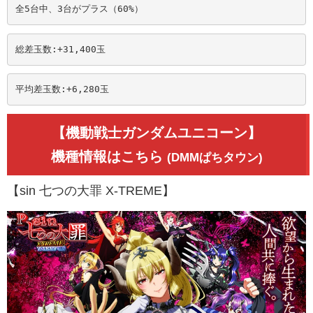
全5台中、3台がプラス（60%）
総差玉数:+31,400
玉
平均差玉数:+6,280
玉
【機動戦士ガンダムユニコーン】
機種情報はこちら
(DMMぱちタウン)
【sin 七つの大罪 X‐TREME】