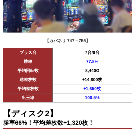
【カバネリ 747～755】
プラス台
7台/9台
勝率
77.8%
平均回転数
8,440G
総差枚数
+14,800枚
平均差枚数
+1,650枚
出玉率
106.5%
【ディスク2】
勝率66%！平均差枚数+1,320枚！