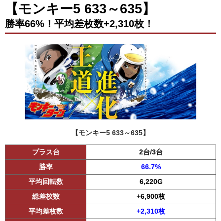
【モンキー5 633～635】
勝率66%！平均差枚数+2,310枚！
【モンキー5 633～635】
プラス台
2台/3台
勝率
66.7%
平均回転数
6,220G
総差枚数
+6,900枚
平均差枚数
+2,310枚