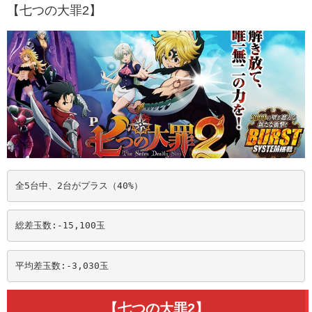
【七つの大罪2】
全5台中、2台がプラス（40%）
総差玉数:-15,100
玉
平均差玉数:-3,030
玉
【七つの大罪2】