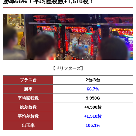
勝率66%！平均差枚数+1,510枚！
【ドリフターズ】
プラス台
2台/3台
勝率
66.7%
平均回転数
9,950G
総差枚数
+4,500枚
平均差枚数
+1,510枚
出玉率
105.1%