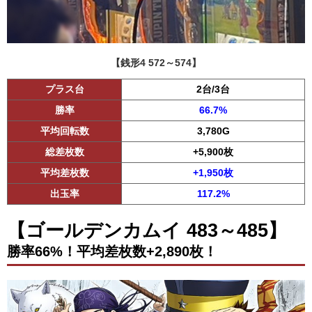
【銭形4 572～574】
プラス台
2台/3台
勝率
66.7%
平均回転数
3,780G
総差枚数
+5,900枚
平均差枚数
+1,950枚
出玉率
117.2%
【ゴールデンカムイ 483～485】
勝率66%！平均差枚数+2,890枚！