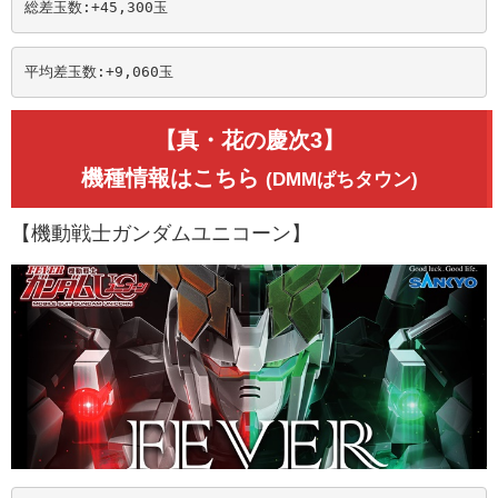
総差玉数:+45,300
玉
平均差玉数:+9,060
玉
【真・花の慶次3】
機種情報はこちら
(DMMぱちタウン)
【機動戦士ガンダムユニコーン】