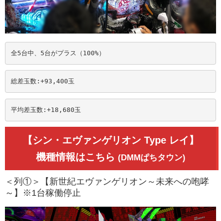
全5台中、5台がプラス（100%）
総差玉数:+93,400
玉
平均差玉数:+18,680
玉
【シン・エヴァンゲリオン Type レイ】
機種情報はこちら
(DMMぱちタウン)
＜列①＞【新世紀エヴァンゲリオン～未来への咆哮
～】※1台稼働停止