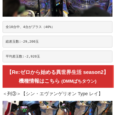
全10台中、4台がプラス（40%）
総差玉数:-29,200
玉
平均差玉数:-2,920
玉
【Re:ゼロから始める異世界生活 season2】
機種情報はこちら
(DMMぱちタウン)
＜列③＞【シン・エヴァンゲリオン Type レイ】