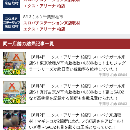
エクス・アリーナ 柏店
8/13 (
木
) 千葉県柏市
スロパチステーション来店取材
エクス・アリーナ 柏店
同一店舗の結果記事一覧
【8月4日 エクス・アリーナ 柏店】スロパチガール来
店S！東京喰種が平均差枚数+4,380枚に！またジャグ
ラーシリーズが終日高い稼働率を維持していた！
千葉県 柏市 08/04
【8月3日 エクス・アリーナ 柏店】スロパチガール来
店S！真打吉宗が平均差枚数+4,330枚に！更にSAO2
など高稼働を記録する箇所も多数見受けられた！
千葉県 柏市 08/03
【8月2日 エクス・アリーナ 柏店】スロパチ来店取
材！マギレコが2箇所にわたって好調さをアピール！
いざ番～SAO2も目を惹く出玉感となっていた！