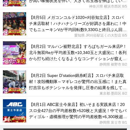
が高い稼働状況を伴い、大きく出玉感を伸ばしてい
た！
神奈川県 横浜市西区
8/5
【8月5日 メガコンコルド1020+刈谷知立店】スロパ
チ来店取材！ハナハナシリーズが好調さを露わに！中
でもニューキンVが平均回転数9,330Gと終日ぶん回さ
れていた！
愛知県 JR刈谷駅近くの大型店
8/5
【8月2日 マルハン裾野北店】すろぱちガール来店P！
北斗無双Reが平均差玉数+10,340玉と大盛況に！各列
から打ち続けたくなるようなコンディションが窺え
た！
静岡県 裾野市
8/2
【8月2日 Super D’station錦糸町店】スロパチ来店取
材！攻殻機動隊～マギレコが驚愕の出玉感に！また真
打吉宗もポテンシャルを発揮し圧巻の結果を残してい
た！
東京都 墨田区
8/2
【8月1日 ABC富士今泉店】初いそまる実践来店！20
スロ全427台の平均差枚数+520枚と大盛況！中でもバ
ディゴル・虚構推理が驚愕の平均差枚数+6,300枚超え
に！
静岡県 富士市
8/1