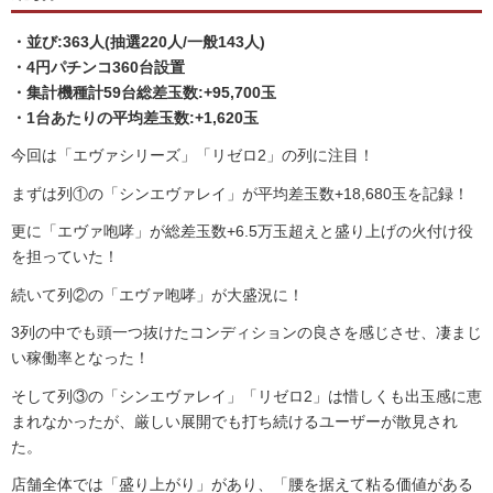
・並び:363人(抽選220人/一般143人)
・4円パチンコ360台設置
・集計機種計59台総差玉数:+95,700玉
・1台あたりの平均差玉数:+1,620玉
今回は「エヴァシリーズ」「リゼロ2」の列に注目！
まずは列①の「シンエヴァレイ」が平均差玉数+18,680玉を記録！
更に「エヴァ咆哮」が総差玉数+6.5万玉超えと盛り上げの火付け役
を担っていた！
続いて列②の「エヴァ咆哮」が大盛況に！
3列の中でも頭一つ抜けたコンディションの良さを感じさせ、凄まじ
い稼働率となった！
そして列③の「シンエヴァレイ」「リゼロ2」は惜しくも出玉感に恵
まれなかったが、厳しい展開でも打ち続けるユーザーが散見され
た。
店舗全体では「盛り上がり」があり、「腰を据えて粘る価値がある