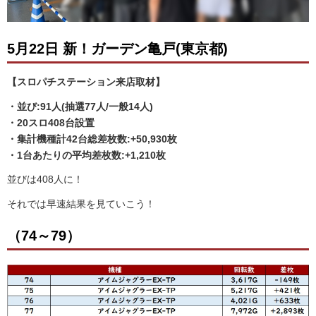
5月22日 新！ガーデン亀戸(東京都)
【スロパチステーション来店取材】
・並び:91人(抽選77人/一般14人)
・20スロ408台設置
・集計機種計42
台総差枚数:+50,930枚
・1台あたりの平均差枚数:+1,210枚
並びは408人に！
それでは早速結果を見ていこう！
（74～79）