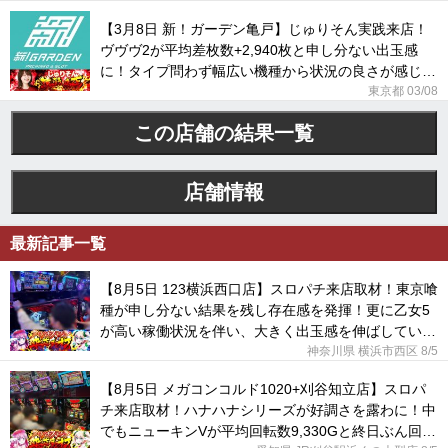
【3月8日 新！ガーデン亀戸】じゅりそん実践来店！
ヴヴヴ2が平均差枚数+2,940枚と申し分ない出玉感
に！タイプ問わず幅広い機種から状況の良さが感じら
れた！
東京都 03/08
この店舗の結果一覧
店舗情報
最新記事一覧
【8月5日 123横浜西口店】スロパチ来店取材！東京喰
種が申し分ない結果を残し存在感を発揮！更に乙女5
が高い稼働状況を伴い、大きく出玉感を伸ばしてい
た！
神奈川県 横浜市西区
8/5
【8月5日 メガコンコルド1020+刈谷知立店】スロパ
チ来店取材！ハナハナシリーズが好調さを露わに！中
でもニューキンVが平均回転数9,330Gと終日ぶん回さ