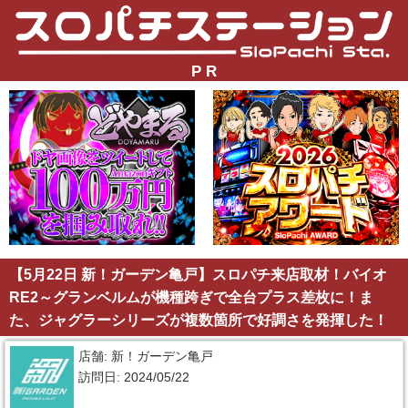
P R
【5月22日 新！ガーデン亀戸】スロパチ来店取材！バイオ
RE2～グランベルムが機種跨ぎで全台プラス差枚に！ま
た、ジャグラーシリーズが複数箇所で好調さを発揮した！
店舗: 新！ガーデン亀戸
訪問日: 2024/05/22