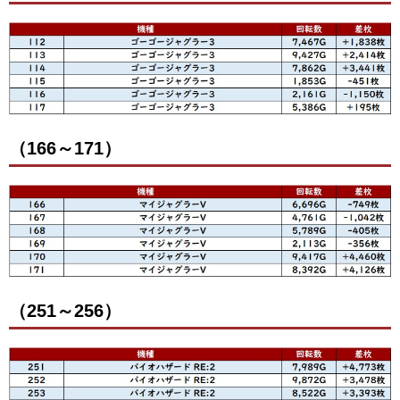
（166～171）
（251～256）