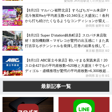
れていた！
愛知県 JR刈谷駅近くの大型店
8/5
【8月2日 マルハン裾野北店】すろぱちガール来店P！
北斗無双Reが平均差玉数+10,340玉と大盛況に！各列
から打ち続けたくなるようなコンディションが窺え
た！
静岡県 裾野市
8/2
【8月2日 Super D’station錦糸町店】スロパチ来店取
材！攻殻機動隊～マギレコが驚愕の出玉感に！また真
打吉宗もポテンシャルを発揮し圧巻の結果を残してい
た！
東京都 墨田区
8/2
【8月1日 ABC富士今泉店】初いそまる実践来店！20
スロ全427台の平均差枚数+520枚と大盛況！中でもバ
ディゴル・虚構推理が驚愕の平均差枚数+6,300枚超え
に！
静岡県 富士市
8/1
最新記事一覧