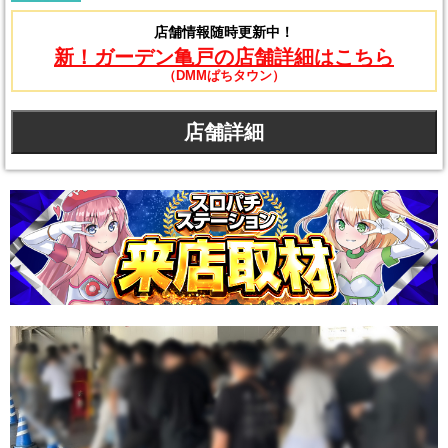
店舗情報随時更新中！
新！ガーデン亀戸の店舗詳細はこちら
（DMMぱちタウン）
店舗詳細