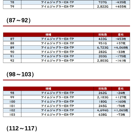
（87～92）
（98～103）
（112～117）