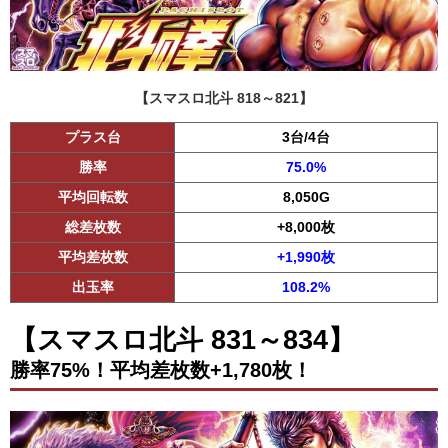
【スマスロ北斗 818～821】
プラス台
3台/4台
勝率
75.0%
平均回転数
8,050G
総差枚数
+8,000枚
平均差枚数
+1,990枚
出玉率
108.2%
【スマスロ北斗 831～834】
勝率75%！平均差枚数+1,780枚！