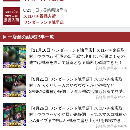
8/23 (
日
) 長崎県諌早市
スロパチ景品入荷
ワンダーランド諫早店
同一店舗の結果記事一覧
【11月16日 ワンダーランド諫早店】スロパチ来店取
材！ヴヴヴ2が圧巻の出玉感で凄まじい活躍に！その
他では機種を跨いで盛況となる箇所も確認できた！
長崎県 諌早市 11/16
【5月21日 ワンダーランド諫早店】スロパチ来店取
材！からくりサーカスやヴヴヴ～かぐや様など
SANKYO機種が好調！メダル機の活躍も各所で見受け
られた！
長崎県 諌早市 05/21
【4月26日 ワンダーランド諫早店】スロパチ来店取
材！ヴヴヴ～かぐや様が絶好調！人気スマスロ機種か
らAタイプまで幅広い機種で盛り上がりを確認でき
た！
長崎県 諌早市 04/26