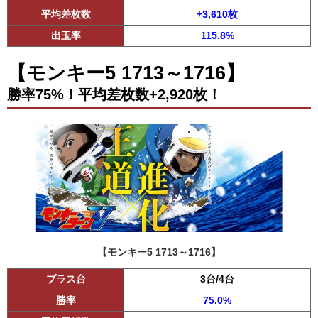
平均差枚数
+3,610枚
出玉率
115.8%
【モンキー5 1713～1716】
勝率75%！平均差枚数+2,920枚！
【モンキー5 1713～1716】
プラス台
3台/4台
勝率
75.0%