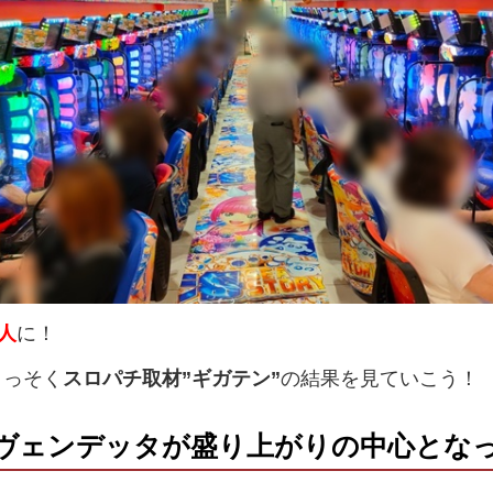
7人
に！
さっそく
スロパチ取材”ギガテン”
の結果を見ていこう！
ヴェンデッタが盛り上がりの中心とな