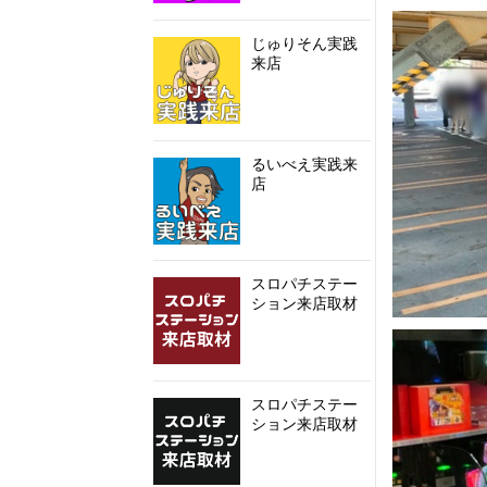
じゅりそん実践
来店
るいべえ実践来
店
スロパチステー
ション来店取材
スロパチステー
ション来店取材