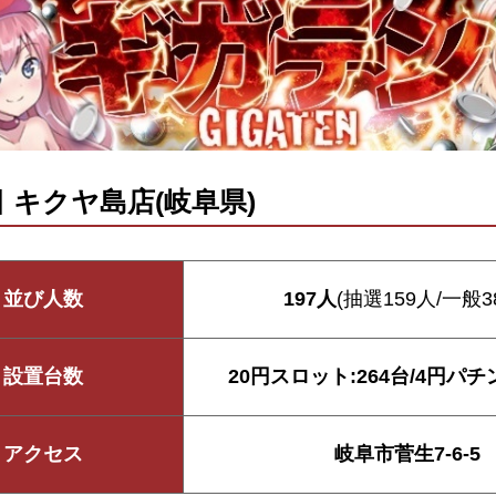
日 キクヤ島店(岐阜県)
並び人数
197人
(抽選159人/一般3
設置台数
20円スロット:264台/4円パチ
アクセス
岐阜市菅生7-6-5