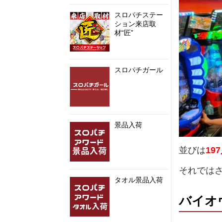
スロパチステー
ション来店取
材“匠”
スロパチガール
景品入荷
並びは
19
それでは
タオル景品入荷
バイオ