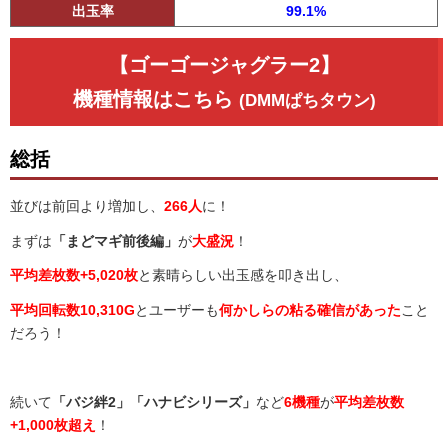
出玉率
99.1%
【ゴーゴージャグラー2】
機種情報はこちら
(DMMぱちタウン)
総括
並びは前回より増加し、
266人
に！
まずは
「まどマギ前後編」
が
大盛況
！
平均差枚数+5,020枚
と素晴らしい出玉感を叩き出し、
平均回転数10,310G
とユーザーも
何かしらの粘る確信があった
こと
だろう！
続いて
「バジ絆2」「ハナビシリーズ」
など
6機種
が
平均差枚数
+1,000枚超え
！