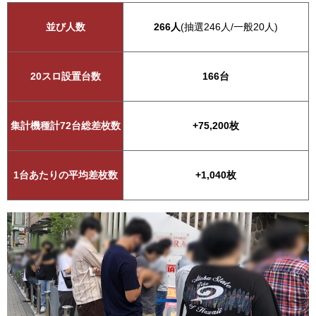
並び人数
266人
(抽選246人/一般20人)
20スロ設置台数
166台
集計機種計72台総差枚数
+75,200枚
1台あたりの平均差枚数
+1,040枚