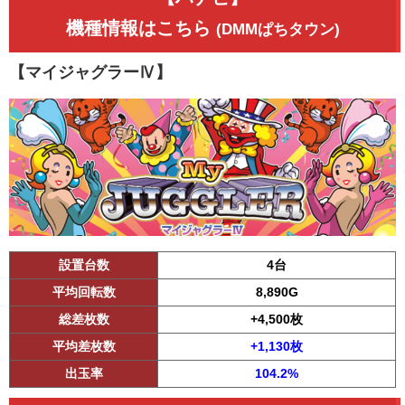
機種情報はこちら
(DMMぱちタウン)
【マイジャグラーⅣ】
設置台数
4台
平均回転数
8,890G
総差枚数
+4,500枚
平均差枚数
+1,130枚
出玉率
104.2%