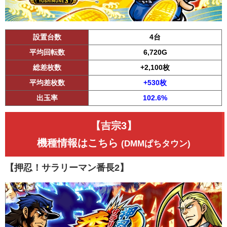
設置台数
4台
平均回転数
6,720G
総差枚数
+2,100枚
平均差枚数
+530枚
出玉率
102.6%
【吉宗3】
機種情報はこちら
(DMMぱちタウン)
【押忍！サラリーマン番長2】