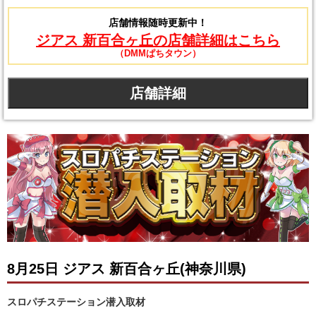
店舗情報随時更新中！
ジアス 新百合ヶ丘の店舗詳細はこちら
（DMMぱちタウン）
店舗詳細
8月25日 ジアス 新百合ヶ丘(神奈川県)
スロパチステーション潜入取材