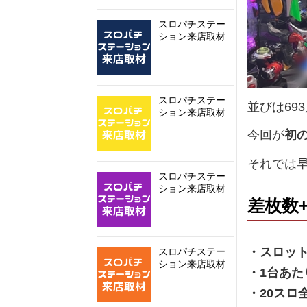
スロパチステー
ション来店取材
スロパチステー
並びは69
ション来店取材
今回が
初
それでは
スロパチステー
ション来店取材
差枚数
・スロット集
スロパチステー
ション来店取材
・1台あたり
・20スロ全