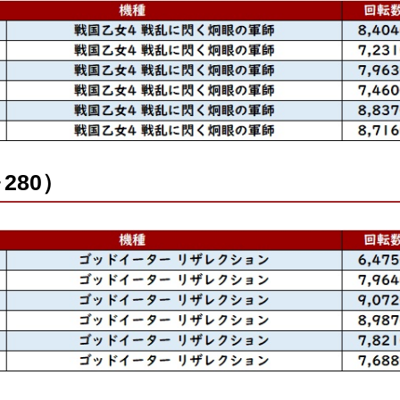
～280）