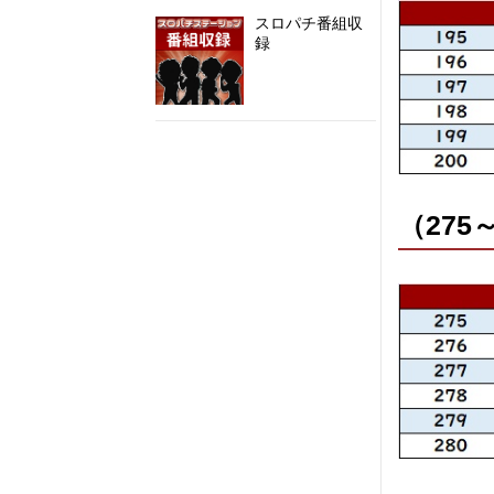
スロパチ番組収
録
@SloPachi_Staさんのツイート
（275