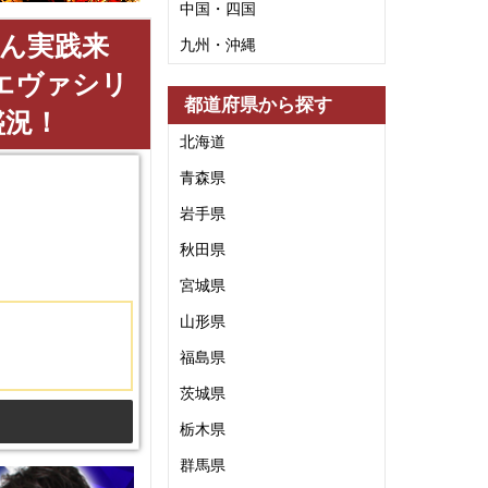
中国・四国
ゃん実践来
九州・沖縄
エヴァシリ
都道府県から探す
盛況！
北海道
青森県
岩手県
秋田県
宮城県
山形県
福島県
茨城県
栃木県
群馬県