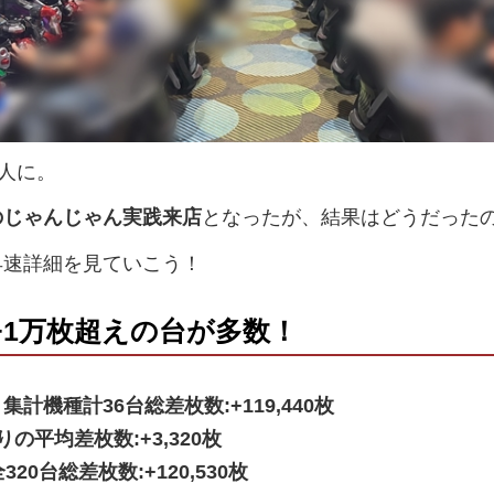
3人に。
のじゃんじゃん実践来店
となったが、結果はどうだった
早速詳細を見ていこう！
+1万枚超えの台が多数！
計機種計36台総差枚数:+119,440枚
の平均差枚数:+3,320枚
320台総差枚数:+120,530枚