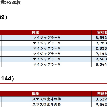
:+380枚
39）
～144）