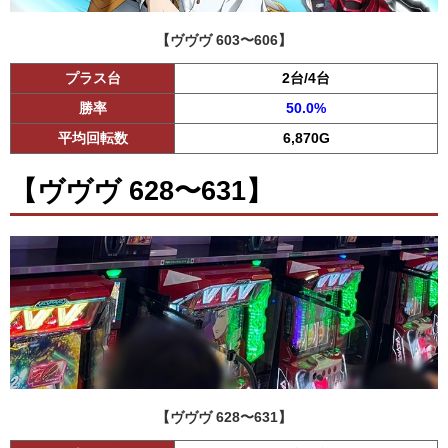
【ヴヴヴ 603〜606】
プラス台
2台/4台
勝率
50.0%
平均回転数
6,870G
【ヴヴヴ 628〜631】
【ヴヴヴ 628〜631】