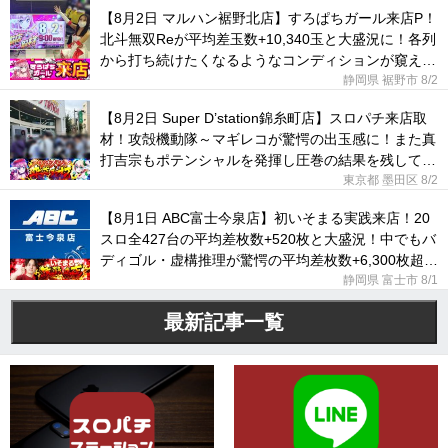
【8月2日 マルハン裾野北店】すろぱちガール来店P！
北斗無双Reが平均差玉数+10,340玉と大盛況に！各列
から打ち続けたくなるようなコンディションが窺え
た！
静岡県 裾野市
8/2
【8月2日 Super D’station錦糸町店】スロパチ来店取
材！攻殻機動隊～マギレコが驚愕の出玉感に！また真
打吉宗もポテンシャルを発揮し圧巻の結果を残してい
た！
東京都 墨田区
8/2
【8月1日 ABC富士今泉店】初いそまる実践来店！20
スロ全427台の平均差枚数+520枚と大盛況！中でもバ
ディゴル・虚構推理が驚愕の平均差枚数+6,300枚超え
に！
静岡県 富士市
8/1
最新記事一覧