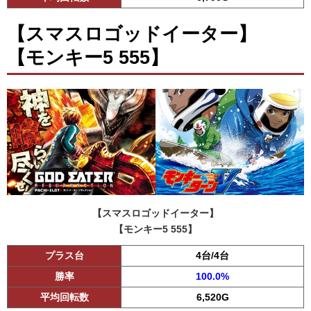
【スマスロゴッドイーター】
【モンキー5 555】
【スマスロゴッドイーター】
【モンキー5 555】
プラス台
4台/4台
勝率
100.0%
平均回転数
6,520G