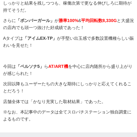
しっかりと結果を残しつつも、稼働次第で更なる伸びしろに期待が
持てそうだ。
さらに
「ボンバーガール」
が
勝率100%
&
平均回転数8,330G
と大盛況
の店内でも頭一つ抜けた好成績であった！
Aタイプは
「アイムEX-TP」
が手堅い出玉感で多数設置機種らしい賑
わいを見せた！
今回は
「ペルソナ5」
ら
AT/ART機
を中心に店内随所から盛り上がり
が感じられた！
次回以降もユーザーたちの大きな期待にしっかりと応えてくれるこ
とだろう！
店舗全体では「かなり充実した取材結果」であった。
※なお、本記事中のデータは全てスロパチステーション独自調査に
よるものです。