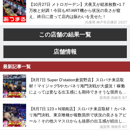
【10月27日 メトロガーデン】犬夜叉が総差枚数+1.7
万枚と好調！今回もAT/ART機から状況の良さが窺
え、終日に渡って店内は賑わいを見せた！
兵庫県 神戸市兵庫区 10/27
この店舗の結果一覧
店舗情報
最新記事一覧
【8月7日 Super D’station倉賀野店】スロパチ来店取
材！マイジャグ5やカバネリ海門決戦が大盛況！稼働
によっては更なる出玉感にも期待できそうな箇所も見
られた！
群馬県 高崎市
8/7
【8月7日 123＋N湖南店】スロパチ来店取材！カバネ
リ海門決戦、東京喰種が複数箇所で状況の良さをアピ
ール！その他スマスロからも抜群の出玉感が続出して
いた！
滋賀県 湖南市
8/7