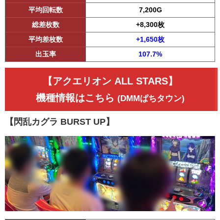
平均回転数
7,200G
総差枚数
+8,300枚
平均差枚数
+1,650枚
出玉率
107.7%
【アクエリオン ALL STARS】
機種情報はこちら
(DMMぱちタウン)
【閃乱カグラ BURST UP】