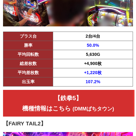
プラス台
2台/4台
勝率
50.0%
平均回転数
5,630G
総差枚数
+4,900枚
平均差枚数
+1,220枚
出玉率
107.2%
【鉄拳5】
機種情報はこちら
(DMMぱちタウン)
【FAIRY TAIL2】