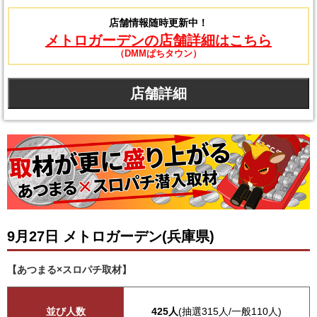
店舗情報随時更新中！
メトロガーデンの店舗詳細はこちら
（DMMぱちタウン）
店舗詳細
9月27日 メトロガーデン(兵庫県)
【あつまる×スロパチ取材】
並び人数
425人
(抽選315人/一般110人)