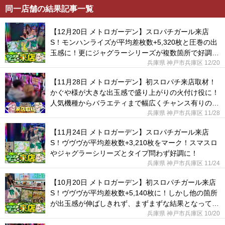
同一店舗の結果記事一覧
【12月20日 メトロガーデン】スロパチガール来店
S！モンハンライズが平均差枚数+5,320枚と圧巻の出
玉感に！更にジャグラーシリーズが複数箇所で好調さ
をアピール！
兵庫県 神戸市兵庫区 12/20
【11月28日 メトロガーデン】初スロパチ来店取材！
かぐや様が大きな出玉感で盛り上がりの火付け役に！
人気機種からバラエティまで幅広くチャンス有りの店
内だった！
兵庫県 神戸市兵庫区 11/28
【11月24日 メトロガーデン】スロパチガール来店
S！ヴヴヴが平均差枚数+3,210枚をマーク！スマスロ
やジャグラーシリーズとタイプ問わず好調に！
兵庫県 神戸市兵庫区 11/24
【10月20日 メトロガーデン】初スロパチガール来店
S！ヴヴヴが平均差枚数+5,140枚に！しかし他の箇所
が出玉感が伸ばしきれず、まずまずな結果となってし
まった。
兵庫県 神戸市兵庫区 10/20