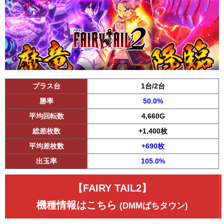
プラス台
1台/2台
勝率
50.0%
平均回転数
4,660G
総差枚数
+1,400枚
平均差枚数
+690枚
出玉率
105.0%
【FAIRY TAIL2】
機種情報はこちら
(DMMぱちタウン)