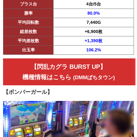
プラス台
4台/5台
勝率
80.0%
平均回転数
7,440G
総差枚数
+6,900枚
平均差枚数
+1,390枚
出玉率
106.2%
【閃乱カグラ BURST UP】
機種情報はこちら
(DMMぱちタウン)
【ボンバーガール】