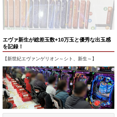
エヴァ新生が総差玉数+10万玉と優秀な出玉感
を記録！
【新世紀エヴァンゲリオン～シト、新生～】