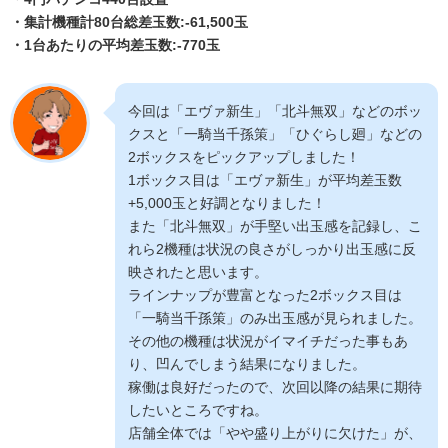
・集計機種計80台総差玉数:-61,500玉
・1台あたりの平均差玉数:-770玉
今回は「エヴァ新生」「北斗無双」などのボッ
クスと「一騎当千孫策」「ひぐらし廻」などの
2ボックスをピックアップしました！
1ボックス目は「エヴァ新生」が平均差玉数
+5,000玉と好調となりました！
また「北斗無双」が手堅い出玉感を記録し、こ
れら2機種は状況の良さがしっかり出玉感に反
映されたと思います。
ラインナップが豊富となった2ボックス目は
「一騎当千孫策」のみ出玉感が見られました。
その他の機種は状況がイマイチだった事もあ
り、凹んでしまう結果になりました。
稼働は良好だったので、次回以降の結果に期待
したいところですね。
店舗全体では「やや盛り上がりに欠けた」が、