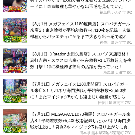
材！カバネリ海門決戦が目を見張る出玉感のオンパレ
ードに！東京喰種も華やかな出玉感を見せていた！
福島県 いわき市
8/2
【8月1日 メガフェイス1180座間店】スロパチガール
来店S！東京喰種が平均差枚数+4,410枚を記録！人気
機種からバラエティに至るまで大きな出玉感で溢れて
いた！
神奈川県 座間市
8/1
【8月1日 Ｄ’station太田矢島店】スロパチ来店取材！
真打吉宗～スマスロ吉宗から差枚数+1.1万枚超えを複
数目撃！特に機種跨ぎ箇所の活躍が光っていた！
群馬県 太田市
8/1
【7月31日 メガフェイス1180座間店】スロパチガー
ル来店S！カバネリ海門決戦が平均差枚数+3,580枚
に！またマイジャグ5からも凄まじい熱量が感じられ
た！
神奈川県 座間市
7/31
【7月31日 MEGAFACE1070菊陽】スロパチガール来
店S！平均差枚数+5,400枚を記録したカバネリ海門決
戦が主役に！炎炎2やマイジャグ5も盛り上がりに貢献
した！
熊本県 熊本県菊池郡菊陽町
7/31