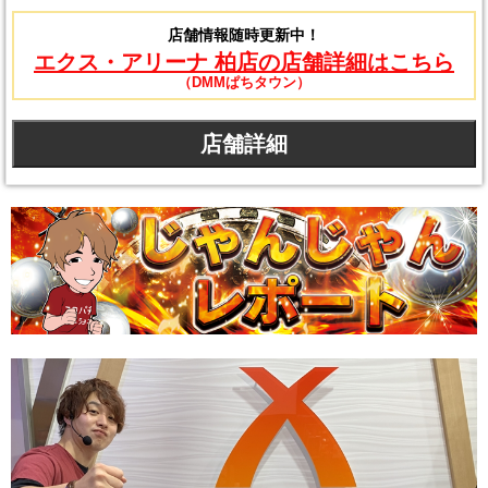
店舗情報随時更新中！
エクス・アリーナ 柏店の店舗詳細はこちら
（DMMぱちタウン）
店舗詳細