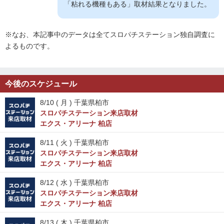
「粘れる機種もある」取材結果となりました。
※なお、本記事中のデータは全てスロパチステーション独自調査に
よるものです。
今後のスケジュール
8/10 (
月
) 千葉県柏市
スロパチステーション来店取材
エクス・アリーナ 柏店
8/11 (
火
) 千葉県柏市
スロパチステーション来店取材
エクス・アリーナ 柏店
8/12 (
水
) 千葉県柏市
スロパチステーション来店取材
エクス・アリーナ 柏店
8/13 (
木
) 千葉県柏市