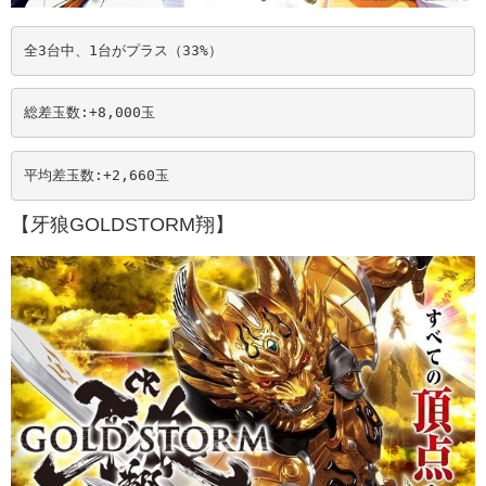
全3台中、1台がプラス（33%）
総差玉数:+8,000
玉
平均差玉数:+2,660
玉
【牙狼GOLDSTORM翔】