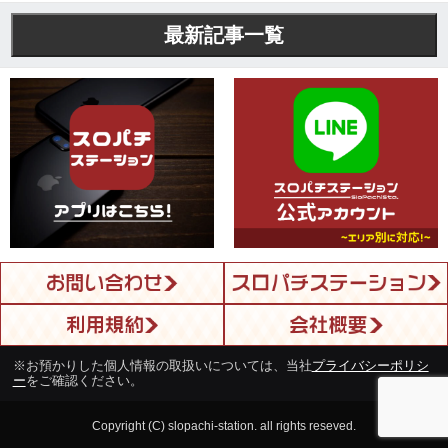
最新記事一覧
※お預かりした個人情報の取扱いについては、当社
プライバシーポリシ
ー
をご確認ください。
Copyright (C) slopachi-station. all rights reseved.