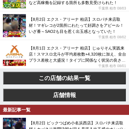
など高稼働を記録する箇所も多数見受けられた！
千葉県 柏市 08/03
【8月2日 エクス・アリーナ 柏店】スロパチ来店取
材！マギレコが2箇所にわたって好調さをアピール！
いざ番～SAO2も目を惹く出玉感となっていた！
千葉県 柏市 08/02
【8月1日 エクス・アリーナ 柏店】じゅりそん実践来
店！スマスロ北斗が平均差枚数+4,320枚に加え、全台
プラス差枚と大盛況！タイプに関係なく状況の良さが
窺えた！
千葉県 柏市 08/01
この店舗の結果一覧
店舗情報
最新記事一覧
【8月2日 ビックつばめ小名浜西店】スロパチ来店取