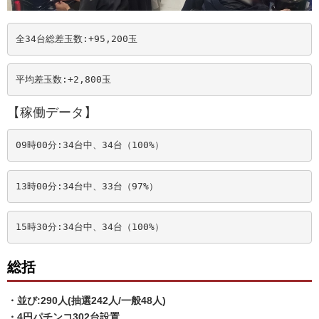
全34台
総差玉数:+95,200
玉
平均差玉数:+2,800
玉
【稼働データ】
09時00分:34台中、34台（100%）
13時00分:34台中、33台（97%）
15時30分:34台中、34台（100%）
総括
・並び:290人(抽選242人/一般48人)
・4円パチンコ302台設置