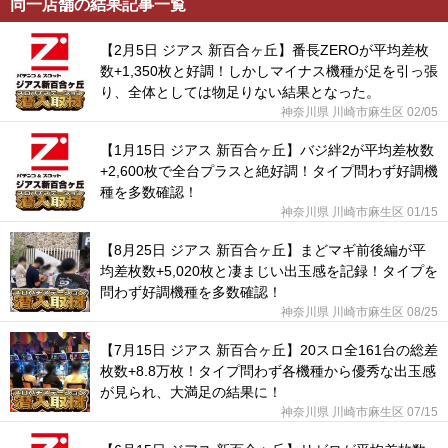
同一店舗の結果記事一覧
【2月5日 ジアス 新百合ヶ丘】番長ZEROが平均差枚
数+1,350枚と好調！しかしマイナス機種が足を引っ張
り、全体としては物足りない結果となった。
神奈川県 川崎市麻生区 02/05
【1月15日 ジアス 新百合ヶ丘】バジ絆2が平均差枚数
+2,600枚で全台プラスと絶好調！タイプ問わず好調機
種を多数確認！
神奈川県 川崎市麻生区 01/15
【8月25日 ジアス 新百合ヶ丘】まどマギ前後編が平
均差枚数+5,020枚と凄まじい出玉感を記録！タイプを
問わず好調機種を多数確認！
神奈川県 川崎市麻生区 08/25
【7月15日 ジアス 新百合ヶ丘】20スロ全161台の総差
枚数+8.8万枚！タイプ問わず各機種から優秀な出玉感
が見られ、大満足の結果に！
神奈川県 川崎市麻生区 07/15