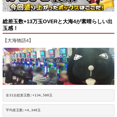
総差玉数+13万玉OVERと大海4が素晴らしい出
玉感！
【大海物語4】
全31台
総差玉数:+134,500
玉
平均差玉数:+4,340
玉