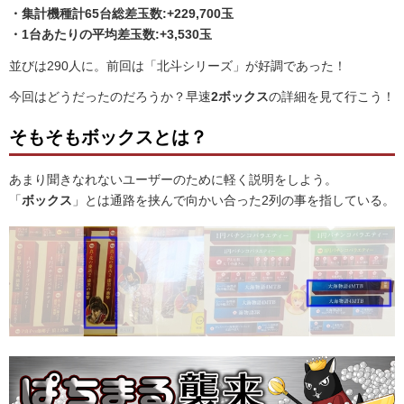
・集計機種計65台総差玉数:+229,700玉
・1台あたりの平均差玉数:+3,530玉
並びは290人に。前回は「北斗シリーズ」が好調であった！
今回はどうだったのだろうか？早速
2ボックス
の詳細を見て行こう！
そもそもボックスとは？
あまり聞きなれないユーザーのために軽く説明をしよう。
「
ボックス
」とは通路を挟んで向かい合った2列の事を指している。