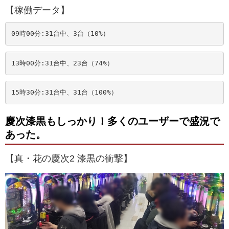
【稼働データ】
09時00分:31台中、3台（10%）
13時00分:31台中、23台（74%）
15時30分:31台中、31台（100%）
慶次漆黒もしっかり！多くのユーザーで盛況で
あった。
【真・花の慶次2 漆黒の衝撃】